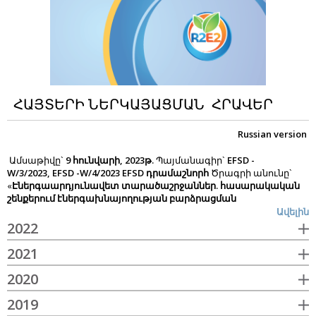
այլն
),
ավելին
ՀԱՅՏԵՐԻ ՆԵՐԿԱՅԱՑՄԱՆ ՀՐԱՎԵՐ
Russian version
Ամսաթիվը`
9 հունվարի, 2023
թ
.
Պայմանագիր`
EFSD -
W/3/2023,
EFSD -W/4/2023
EFSD
դրամաշնորհ
Ծրագրի անունը`
«
Էներգաարդյունավետ տարածաշրջաններ. հասարակական
շենքերում
էներգախնայողության բարձրացման
մեխանիզմների
կիրառում և «Կանաչ էներգետիկայի»
Ավելին
աջակցման ծրագիր
Հայաստանի Հանրապետությունը
2022
Կայունացման և զարգացման Եվրասիական հիմնադրամից
(EFSD)
ստացել է դրամաշնորհ
Էներգաարդյունավետ
2021
տարածաշրջաններ. հասարակական շենքերում
էներգախնայողության բարձրացման մեխանիզմների
2020
կիրառում և «Կանաչ էներգետիկայի»
աջակցման ծրագիր
ծախսերը հոգալու համար և նախատեսում է օգտագործել այդ
2019
միջոցների մի մասը հանրային օբյեկտներում