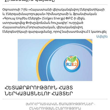
Օգոստոսի 7-ին «Հայաստանի վերականգնվող էներգետիկայի
և էներգախնայողության» հիմնադրամի և ֆրանսիական
«Գրուպ Սոլժես Էներջի» (
Solges Energy
) ՓԲԸ-ի միջև
ստորագրվեց Փոխըմբռնման հուշագիր՝ ուղղված
Հայաստանում նորարարական, վերականգնվող
էներգետիկայի զարգացմանը, որով նախատեսվում է կառուցել
Հայաստանում առաջին ջրածնային ցուցադրական կայանը:
Ավելին
Ծրագրով նաև նախատեսվում է այլընտրանքային էներգիայի
արտադրության նորարարական խելացի ցանցի նախագծի
մշակում, կառուցում, գործարկում և շահագործում:
ՀԵՏԱՔՐՔՐՈՒԹՅՈՒՆ ՀԱՅՏ
ՆԵՐԿԱՅԱՑՆԵԼՈՒ ՀԱՅՏԵՐ
(ԽՈՐՀՐԴԱՏՎԱԿԱՆ ԾԱՌԱՅՈՒԹՅՈՒՆՆԵՐ -
ԸՆԿԵՐՈՒԹՅԱՆ ԸՆՏՐՈՒԹՅՈՒՆ)