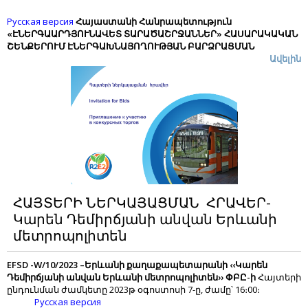
Русская версия
Հայաստանի
Հանրապետություն
«
ԷՆԵՐԳԱԱՐԴՅՈՒՆԱՎԵՏ
ՏԱՐԱԾԱՇՐՋԱՆՆԵՐ
»
ՀԱՍԱՐԱԿԱԿԱՆ
ՇԵՆՔԵՐՈՒՄ
ԷՆԵՐԳԱԽՆԱՅՈՂՈՒԹՅԱՆ
ԲԱՐՁՐԱՑՄԱՆ
ՄԵԽԱՆԻԶՄՆԵՐԻ
ԿԻՐԱՌՈՒՄԸ
ԵՎ
«
ԿԱՆԱՉ
ԷՆԵՐԳԵՏԻԿԱ
»
Ավելին
ԾՐԱԳԻՐ
EFSD
դրամաշնորհ
Հղման
համար՝
EFSD-CS/
2
/2023
-1
Առաջադրանքի
անվանումը
` Էներգախնայողության
միջոցառումների տեխնիկական
հսկողություն
հետևյալ
օբյեկտներում՝
«Ալավերդու բժշկական կենտրոն» ՓԲԸ,
Լոռու մարզպետարանի շենք,
«Ա.Ալիխանյանի անվան ազգային գիտական լաբորատորիա
(Երևանի ֆիզիկայի ինստիտուտ)» հիմնադրամ «Նոր Ամբերդ»
գիտական կայան,
«Ա.Ալիխանյանի անվան ազգային գիտական լաբորատորիա
(Երևանի ֆիզիկայի ինստիտուտ)»,
ՀԱՅՏԵՐԻ ՆԵՐԿԱՅԱՑՄԱՆ ՀՐԱՎԵՐ-
Երևանի քաղաքապետարանի ‹‹Կարեն Դեմիրճյանի անվան
Կարեն Դեմիրճյանի անվան Երևանի
Երևանի մետրոպոլիտեն›› ՓԲԸ (Երիտասարդական կայարան),
Երևանի քաղաքապետարանի «ԵՐՔԱՂԼՈՒՅՍ» ՓԲԸ
ավելին
մետրոպոլիտեն
EFSD -W/10/2023 –
Երևանի քաղաքապետարանի
‹‹
Կարեն
Դեմիրճյանի անվան Երևանի մետրոպոլիտեն
››
ՓԲԸ
-ի
Հայտերի
ընդունման ժամկետը 2023թ օգոստոսի 7-ը, ժամը՝ 16։00։
Русская версия