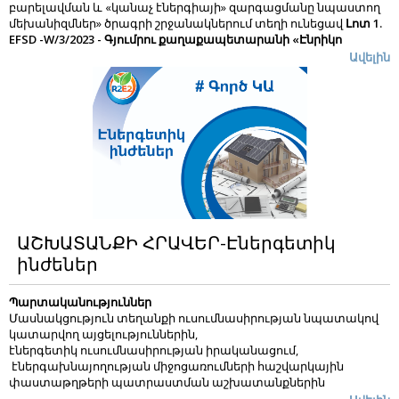
բարելավման և «կանաչ էներգիայի» զարգացմանը նպաստող
մեխանիզմներ» ծրագրի շրջանակներում տեղի ունեցավ
Լոտ 1.
EFSD -W/3/2023 -
Գյումրու քաղաքապետարանի «Էնրիկո
Մատտեի անվան պոլիկլինիկա» ՓԲԸ
և
Լոտ 2. EFSD -W/4/2023
Ավելին
Գյումրու «Սուրբ Գրիգոր
Նարեկացու անվան պոլիկլինիկա»
ՓԲԸ
նախամրցութային ժողով։
Ժողովին մասնակից
շինարարական և նախագծային կազմակերպությունների
ներկայացուցիչներին հիմնադրամի ծրագրերի և գնումների
բաժնի ղեկավար Զարուհի Ղարագյոզյանը մանրամասն
ներկայացրեց Մրցութային փաթեթը, հիմնական դրույթները,
որակավորման պահանջները և պայմանագրի պայմանները։
Ինժեներական խմբի ղեկավար Հրանտ Տեր-Գաբրիելյանը
ներկայացրեց մրցույթին մասնակցելու տեխնիկական
առաջադրանքի պահանջները, գրականության ցանկը և
պատասխանեց մասնակիցների հարցերին։
Աշխատանքների
ԱՇԽԱՏԱՆՔԻ ՀՐԱՎԵՐ-Էներգետիկ
գնում
Ազգային
մրցութային
սակարկություն
ինժեներ
էներգախնայողության ջերմատեխնիկական ցևցանիշները
Արևային
ՖՎ
կայաններ
Պարտականություններ
Մասնակցություն տեղանքի ուսումնասիրության նպատակով
կատարվող այցելություններին,
էներգետիկ ուսումնասիրության իրականացում,
էներգախնայողության միջոցառումների հաշվարկային
փաստաթղթերի պատրաստման աշխատանքներին
մասնակցություն,