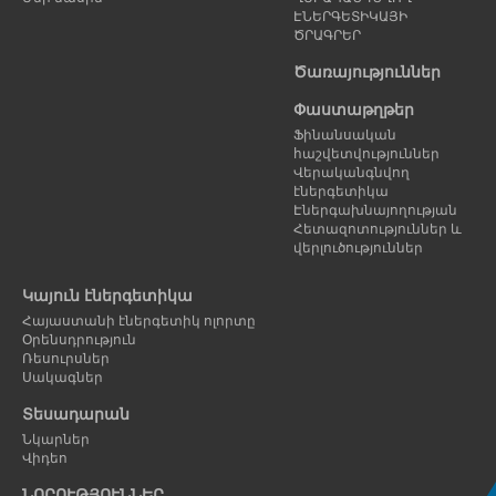
ԷՆԵՐԳԵՏԻԿԱՅԻ
ԾՐԱԳՐԵՐ
Ծառայություններ
Փաստաթղթեր
Ֆինանսական
հաշվետվություններ
Վերականգնվող
էներգետիկա
Էներգախնայողության
Հետազոտություններ և
վերլուծություններ
Կայուն էներգետիկա
Հայաստանի էներգետիկ ոլորտը
Օրենսդրություն
Ռեսուրսներ
Սակագներ
Տեսադարան
Նկարներ
Վիդեո
ՆՈՐՈՒԹՅՈՒՆՆԵՐ