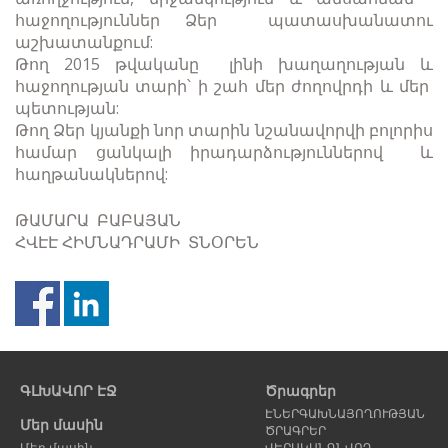
հաջողություններ Ձեր պատասխանատու
աշխատանքում:
Թող 2015 թվականը լինի խաղաղության և
հաջողության տարի՝ ի շահ մեր ժողովրդի և մեր
պետության:
Թող Ձեր կյանքի նոր տարին նշանավորվի բոլորիս
համար ցանկալի իրադարձություններով և
հաղթանակներով:
ԹԱՄԱՐԱ ԲԱԲԱՅԱՆ
ՀՎԷԷ ՀԻՄՆԱԴՐԱՄԻ ՏՆՕՐԵՆ
Նախորդ
Հ
էջ
է
ԳԼԽԱՎՈՐ ԷՋ
Ծրագրեր
ԷՆԵՐԳԱԽՆԱՅՈՂՈՒԹՅԱՆ
Մեր մասին
ԾՐԱԳՐԵՐ
Մեր մասին
ՎԵՐԱԿԱՆԳՆՎՈՂ