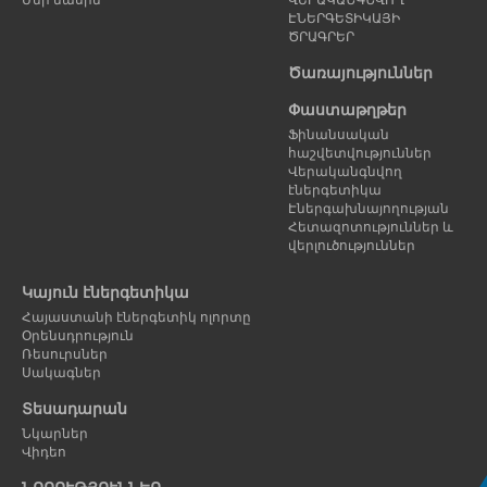
ԷՆԵՐԳԵՏԻԿԱՅԻ
ԾՐԱԳՐԵՐ
Ծառայություններ
Փաստաթղթեր
Ֆինանսական
հաշվետվություններ
Վերականգնվող
էներգետիկա
Էներգախնայողության
Հետազոտություններ և
վերլուծություններ
Կայուն էներգետիկա
Հայաստանի էներգետիկ ոլորտը
Օրենսդրություն
Ռեսուրսներ
Սակագներ
Տեսադարան
Նկարներ
Վիդեո