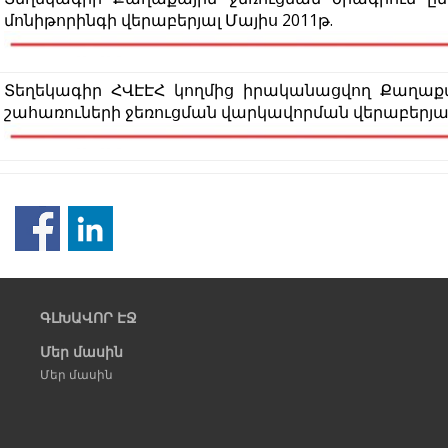
մոնիթորինգի վերաբերյալ Մայիս 2011թ.
Տեղեկագիր ՀՎԷԷՀ կողմից իրականացվող Քաղաքա
շահառուների ջեռուցման վարկավորման վերաբերյալ
Նախորդ
էջ
ԳԼԽԱՎՈՐ ԷՋ
Մեր մասին
Մեր մասին