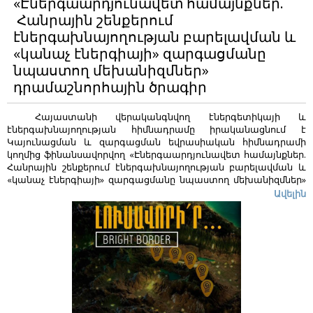
«Էներգաարդյունավետ համայնքներ.
հարցաթերթիկ (4 ենթաբաժիններով),
3․ հաստատության
Հանրային շենքերում
անշարժ գույքի սեփականության (օգտագործման)
իրավունքի
գրանցման վկայական,
4․ շինության սեյսմակայունության և
էներգախնայողության բարելավման և
տեխնիկական վիճակի մասին
եզրակացություն:
Դիմումը
«կանաչ էներգիայի» զարգացմանը
կարող եք ուղարկել
info@r2e2.am
էլեկտրոնային հասցեին:
նպաստող մեխանիզմներ»
դրամաշնորհային ծրագիր
Հայաստանի վերականգնվող էներգետիկայի և
էներգախնայողության հիմնադրամը իրականացնում է
Կայունացման և զարգացման եվրասիական հիմնադրամի
կողմից ֆինանսավորվող «Էներգաարդյունավետ համայնքներ.
Հանրային շենքերում էներգախնայողության բարելավման և
«կանաչ էներգիայի» զարգացմանը նպաստող մեխանիզմներ»
դրամաշնորհային ծրագիրը:
Ավելին
Ծրագրի շրջանակներում հանրային նշանակության թվով 20
շենքերում (դպրոց, մանկապարտեզ, հիվանդանոց)
կիրականացվեն էներգախնայող միջոցառումներ:
Ծրագրում
կարող են ընդգրկվել այն հանրային շենքերը, որոնք
համապատասխանում են հետևյալ չափորոշիչներին՝
Լինեն հանրային կամ համայնքային նշանակության,
Մոտակա 10 տարիների ընթացքում չեն դադարեցնելու
գործունեությունը,