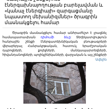
էներգախնայողության բարելավման և
«կանաչ էներգիայի» զարգացմանը
նպաստող մեխանիզմներ» ծրագրին
մասնակցելու համար
Ծրագրին մասնակցելու համար անհրաժեշտ է լրացնել
համապատասխան
դիմումի ձևը
:
Տեղեկատվություն
հանրային շենքի էներգատեխնիկական բնութագրերի
վերաբերյալ Հանրակրթական, հատուկ, երաժշտական
դպրոցների, քոլեջների, մանկապարտեզների,
հիվանդանոցների, պոլիկլինիկաների, վարչական և այլ շենքերի
տնօրինությանը տեղեկացնում ենք. Ներկայումս Հիմնադրամը
Ավելին
նախապատրաստում է հանրային շենքերի
էներգախնայողության ծրագիր: Այդ ծրագրում ընդգրկվելու
նպատակով խնդրում ենք Ձեզ տրամադրել
համապատասխան տեղեկատվություն` ըստ ներկայացված
հարցաթերթիկի ձև
ի
: Այն մեզ հնարավորություն կընձեռնի
շենքերի էներգատեխնիկական բնութագրերի նախնական
գնահատման և էներգախնայողության տեսակետից
օժանդակության կարիք ունեցող հաստատությունների
որոշման համար:
Ձեր դիմումը դիտարկելու համար
անհրաժեշտ է
լրացնել համապատասխան փաստաթղթերի
փաթեթը՝
1․ դիմումի ձև,
2․ ամբողջությամբ լրացված