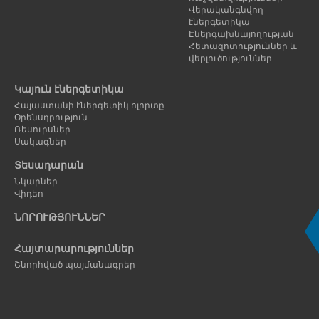
Վերականգնվող
էներգետիկա
Էներգախնայողության
Հետազոտություններ և
վերլուծություններ
Կայուն էներգետիկա
Հայաստանի էներգետիկ ոլորտը
Օրենսդրություն
Ռեսուրսներ
Սակագներ
Տեսադարան
Նկարներ
Վիդեո
ՆՈՐՈՒԹՅՈՒՆՆԵՐ
Հայտարարություններ
Շնորհված պայմանագրեր