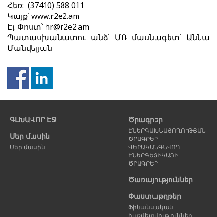
Հեռ: (37410) 588 011
Կայք` www.r2e2.am
Էլ. Փոստ՝ hr@r2e2.am
Պատասխանատու անձ՝ ՄՌ մասնագետ՝ Աննա
Մանվելյան
Նախորդ
Հ
էջ
է
ԳԼԽԱՎՈՐ ԷՋ
Ծրագրեր
ԷՆԵՐԳԱԽՆԱՅՈՂՈՒԹՅԱՆ
Մեր մասին
ԾՐԱԳՐԵՐ
Մեր մասին
ՎԵՐԱԿԱՆԳՆՎՈՂ
ԷՆԵՐԳԵՏԻԿԱՅԻ
ԾՐԱԳՐԵՐ
Ծառայություններ
Փաստաթղթեր
Ֆինանսական
հաշվետվություններ