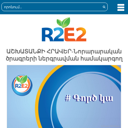
ԱՇԽԱՏԱՆՔԻ ՀՐԱՎԵՐ-Նորարարական
ծրագրերի ներգրավման համակարգող