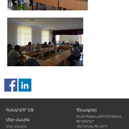
Նախորդ
Հ
էջ
է
ԳԼԽԱՎՈՐ ԷՋ
Ծրագրեր
ԷՆԵՐԳԱԽՆԱՅՈՂՈՒԹՅԱՆ
Մեր մասին
ԾՐԱԳՐԵՐ
Մեր մասին
ՎԵՐԱԿԱՆԳՆՎՈՂ