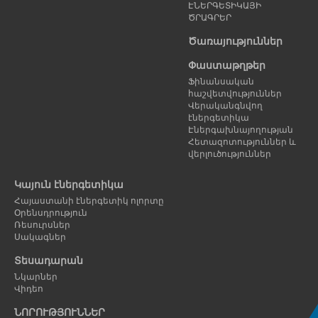
ԷՆԵՐԳԵՏԻԿԱՅԻ
ԾՐԱԳՐԵՐ
Ծառայություններ
Փաստաթղթեր
Ֆինանսական
հաշվետվություններ
Վերականգնվող
էներգետիկա
Էներգախնայողության
Հետազոտություններ և
վերլուծություններ
Կայուն էներգետիկա
Հայաստանի էներգետիկ ոլորտը
Օրենսդրություն
Ռեսուրսներ
Սակագներ
Տեսադարան
Նկարներ
Վիդեո
ՆՈՐՈՒԹՅՈՒՆՆԵՐ