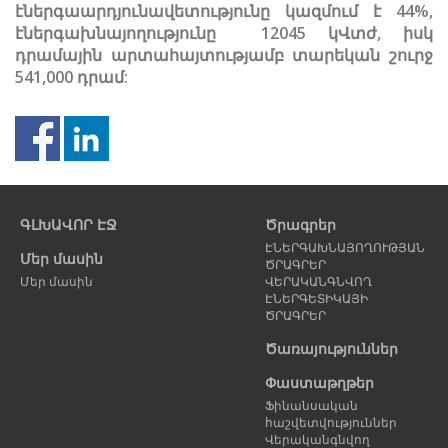
էներգաարդյունավետությունը կազմում է 44%,
էներգախնայողությունը
12045
կՎտժ, իսկ
դրամային արտահայտությամբ տարեկան շուրջ
541,000
դրամ:
Նախորդ
Հ
էջ
է
ԳԼԽԱՎՈՐ ԷՋ
Ծրագրեր
ԷՆԵՐԳԱԽՆԱՅՈՂՈՒԹՅԱՆ
Մեր մասին
ԾՐԱԳՐԵՐ
Մեր մասին
ՎԵՐԱԿԱՆԳՆՎՈՂ
ԷՆԵՐԳԵՏԻԿԱՅԻ
ԾՐԱԳՐԵՐ
Ծառայություններ
Փաստաթղթեր
Ֆինանսական
հաշվետվություններ
Վերականգնվող