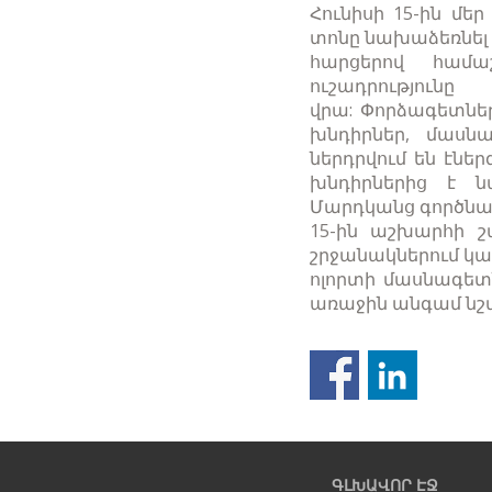
Հունիսի 15-ին մե
տոնը նախաձեռնել 
հարցերով համա
ուշադրությու
վրա: Փորձագետներ
խնդիրներ, մասն
ներդրվում են էնե
խնդիրներից է ն
Մարդկանց գործնակա
15-ին աշխարհի շ
շրջանակներում կա
ոլորտի մասնագետն
առաջին անգամ նշվե
Նախորդ
էջ
ԳԼԽԱՎՈՐ ԷՋ