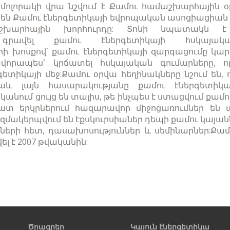
ր մոլորակի վրա նշվում է Քամու համաշխարհային օ
են Քամու էներգետիկայի եվրոպական ասոցիացիան 
շխարհային խորհուրդը: Տոնի նպատակն է
նը գրավել քամու էներգետիկայի հսկայակ
ի խոսքով՝ քամու էներգետիկայի զարգացումը կարող
ավորապես՝ կրճատել հսկայական գումարները, 
րգետիկայի մեջ:Քամու օրվա հեղինակները նշում են,
աև լայն հասարակությանը քամու էներգետիկայ
նում ցույց են տալիս, թե ինչպես է ստացվում քամո
ատ երկրներում հազարավոր միջոցառումներ են ա
զմակերպվում են էքսկուրսիաներ դեպի քամու կայան
երի հետ, դասախոսություններ և սեմինարներ:Քամ
լ է 2007 թվականին:
Ծրագրեր
Կայուն էներգետիկա