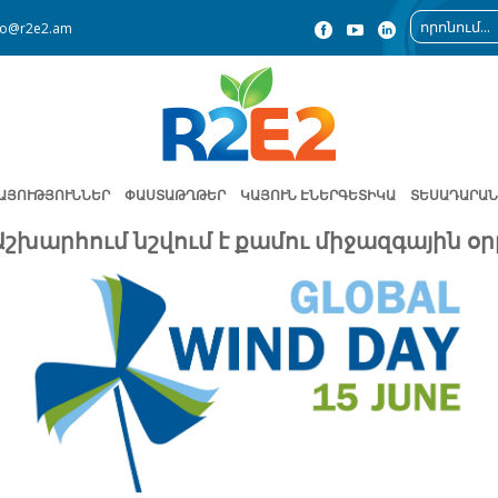
fo@r2e2.am
ԱՅՈՒԹՅՈՒՆՆԵՐ
ՓԱՍՏԱԹՂԹԵՐ
ԿԱՅՈՒՆ ԷՆԵՐԳԵՏԻԿԱ
ՏԵՍԱԴԱՐԱՆ
Աշխարհում նշվում է քամու միջազգային օր