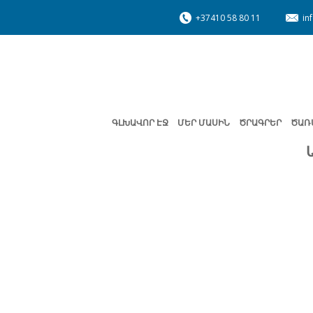
+37410 58 80 11
in
ԳԼԽԱՎՈՐ ԷՋ
ՄԵՐ ՄԱՍԻՆ
ԾՐԱԳՐԵՐ
ԾԱՌ