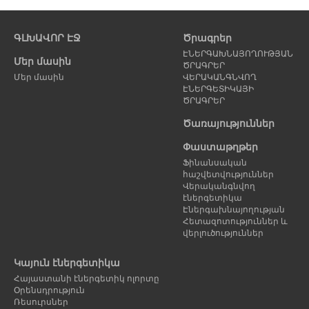
Նախորդ
Հ
էջ
է
ԳԼԽԱՎՈՐ ԷՋ
Ծրագրեր
ԷՆԵՐԳԱԽՆԱՅՈՂՈՒԹՅԱՆ
Մեր մասին
ԾՐԱԳՐԵՐ
Մեր մասին
ՎԵՐԱԿԱՆԳՆՎՈՂ
ԷՆԵՐԳԵՏԻԿԱՅԻ
ԾՐԱԳՐԵՐ
Ծառայություններ
Փաստաթղթեր
Ֆինանսական
հաշվետվություններ
Վերականգնվող
էներգետիկա
Էներգախնայողության
Հետազոտություններ և
վերլուծություններ
Կայուն էներգետիկա
Հայաստանի էներգետիկ ոլորտը
Օրենսդրություն
Ռեսուրսներ