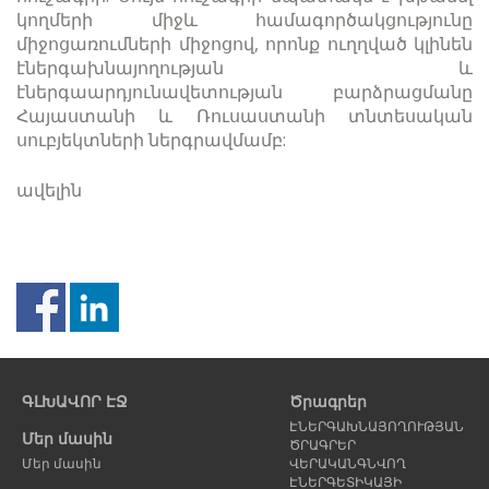
կողմերի միջև համագործակցությունը
միջոցառումների միջոցով, որոնք ուղղված կլինեն
էներգախնայողության և
էներգաարդյունավետության բարձրացմանը
Հայաստանի և Ռուսաստանի տնտեսական
սուբյեկտների ներգրավմամբ:
ավելին
Նախորդ
Հ
էջ
է
ԳԼԽԱՎՈՐ ԷՋ
Ծրագրեր
ԷՆԵՐԳԱԽՆԱՅՈՂՈՒԹՅԱՆ
Մեր մասին
ԾՐԱԳՐԵՐ
Մեր մասին
ՎԵՐԱԿԱՆԳՆՎՈՂ
ԷՆԵՐԳԵՏԻԿԱՅԻ