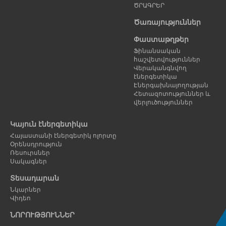
ԾՐԱԳՐԵՐ
Ծառայություններ
Փաստաթղթեր
Ֆինանսական
հաշվետվություններ
Վերականգնվող
էներգետիկա
Էներգախնայողության
Հետազոտություններ և
վերլուծություններ
Կայուն էներգետիկա
Հայաստանի էներգետիկ ոլորտը
Օրենսդրություն
Ռեսուրսներ
Սակագներ
Տեսադարան
Նկարներ
Վիդեո
ՆՈՐՈՒԹՅՈՒՆՆԵՐ