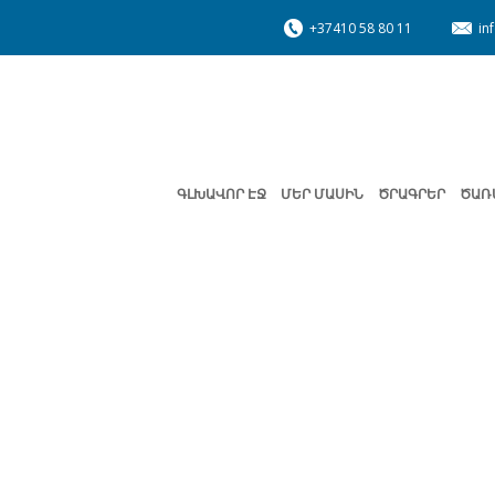
+37410 58 80 11
in
ԳԼԽԱՎՈՐ ԷՋ
ՄԵՐ ՄԱՍԻՆ
ԾՐԱԳՐԵՐ
ԾԱՌ