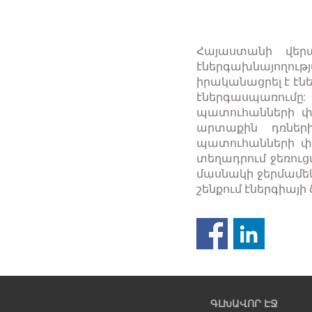
Հայաստանի վերա
էներգախնայողութ
իրականացրել է էն
էներգասպառում
պատուհանների փո
արտաքին դռների
պատուհանների փ
տեղադրում ջեռու
մասնակի ջերմամեկ
շենքում էներգիայի 
Նախորդ
էջ
ԳԼԽԱՎՈՐ ԷՋ