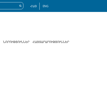
ՀԱՅ
ENG
ՆՈՐՈՒԹՅՈՒՆՆԵՐ
ՀԱՅՏԱՐԱՐՈՒԹՅՈՒՆՆԵՐ