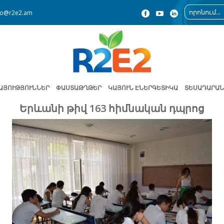
fo@r2e2.am
ԱՅՈՒԹՅՈՒՆՆԵՐ
ՓԱՍՏԱԹՂԹԵՐ
ԿԱՅՈՒՆ ԷՆԵՐԳԵՏԻԿԱ
ՏԵՍԱԴԱՐԱՆ
Երևանի թիվ 163 հիմնական դպրոց