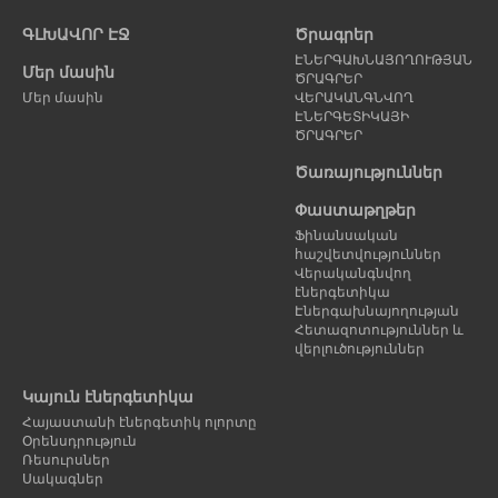
Նախորդ
Հ
էջ
է
ԳԼԽԱՎՈՐ ԷՋ
Ծրագրեր
ԷՆԵՐԳԱԽՆԱՅՈՂՈՒԹՅԱՆ
Մեր մասին
ԾՐԱԳՐԵՐ
Մեր մասին
ՎԵՐԱԿԱՆԳՆՎՈՂ
ԷՆԵՐԳԵՏԻԿԱՅԻ
ԾՐԱԳՐԵՐ
Ծառայություններ
Փաստաթղթեր
Ֆինանսական
հաշվետվություններ
Վերականգնվող
էներգետիկա
Էներգախնայողության
Հետազոտություններ և
վերլուծություններ
Կայուն էներգետիկա
Հայաստանի էներգետիկ ոլորտը
Օրենսդրություն
Ռեսուրսներ
Սակագներ