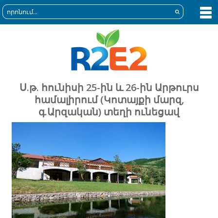
Ս.թ. հունիսի 25-ին և 26-ին Արթուրս
համալիրում (Կոտայքի մարզ,
գ.Արզական) տեղի ունեցավ