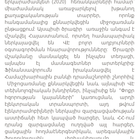
երկարաժամկետ (2020) հեռանկարների համար`
միաժամանակ առաջարկելով խթանող
քաղաքականության տարրեր, որոնք
հանգամանալից քննարկվեցին միջոցառման
ընթացքում: Այսպիսի ծրագիր առաջին անգամ է
մշակվել Հայաստանում, որտեղ համապարփակ
ներկայացվել են ՎԷ բոլոր աղբյուրների
օգտագործման հնարավորությունները: Ծրագրի
մշակմանը մասնակցել են ինչպես տեղացի,
այնպես էլ մասնագետներ արտերկրից:
Ֆինանսավորումն իրականացվել է
Համաշխարհային բանկի դրամաշնորհի շնորհիվ:
Միջոցառմանը քննարկվեցին նաև այնպիսի ՎԷ
տեխնոլոգիական խնդիրներ, ինչպիսիք են “Փոքր
հզորության կայանների” կառուցման, արդի
էլեկտրական տրանսպորտի, այդ թվում
էլեկտրամոբիլների ներկայիս զարգացվածության
աստիճանի հետ կապված հարցեր, նաև ՀՀ-ում
դրանց զարգացմանը ուղղված այլ հարցեր,
ցանցային հողմաէներգետիկան, արեգակնային
ֆոտովոլտաիկ փոխակերպումը և