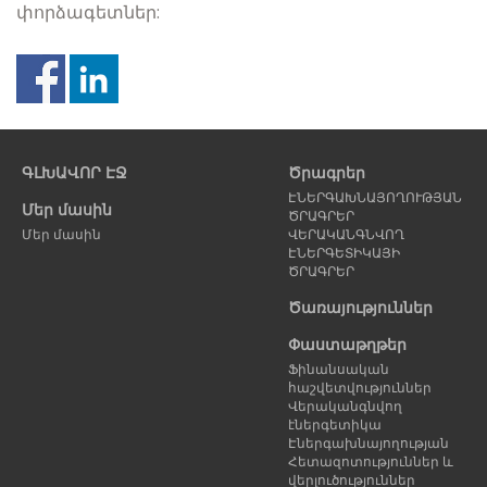
փորձագետներ:
Նախորդ
Հ
էջ
է
ԳԼԽԱՎՈՐ ԷՋ
Ծրագրեր
ԷՆԵՐԳԱԽՆԱՅՈՂՈՒԹՅԱՆ
Մեր մասին
ԾՐԱԳՐԵՐ
Մեր մասին
ՎԵՐԱԿԱՆԳՆՎՈՂ
ԷՆԵՐԳԵՏԻԿԱՅԻ
ԾՐԱԳՐԵՐ
Ծառայություններ
Փաստաթղթեր
Ֆինանսական
հաշվետվություններ
Վերականգնվող
էներգետիկա
Էներգախնայողության
Հետազոտություններ և
վերլուծություններ