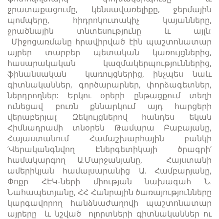
ջրատաքացումը, կենսավառելիքը, ջերմային
պոմպերը, հիդրոկուտակիչ կայանները,
ջրածնային տնտեսությունը և այլն:
Միջոցառմանը հրավիրված էին պաշտոնատար
այրեր տարբեր պետական կառույցներից,
հասարակական կազմակերպություններից,
ֆինանսական կառույցներից, ինչպես նաև
գիտնականներ, գործարարներ, փորձագետներ,
ներդրողներ: Երկու օրերի ընթացքում տեղի
ունեցավ բուռն քննարկում այդ հարցերի
վերաբերյալ: Զեկույցներով հանդես եկան
Հիմնադրամի տնօրեն Թամարա Բաբայանը,
Հայաստանում Համաշխարհային բանկի
‘Վերականգնվող Էներգետիկայի ծրագրի’
համակարգող Ա.Մարջանյանը, Հայստանի
ամերիկյան համալսարանից Ա. Համբարյանը,
Փոքր ՀԷԿ-ների միության նախագահ Ն.
Նահապետյանը, ՀՀ Հանրային ծառայությունները
կարգավորող հանձնաժաղովի պաշտոնատար
այրերը և նշված ոլորտների գիտնականներ ու