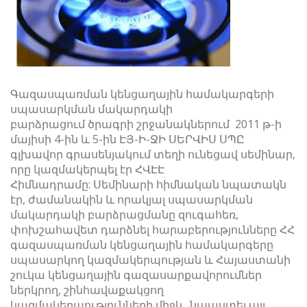
Գազասպառման կենցաղային համակարգերի
սպասարկման մակարդակի
բարձրացում ծրագրի շրջանակներում 2011 թ-ի
մայիսի 4-ին և 5-ին ԷՅ-Ի-ՋԻ ՍԵՐՎԻՍ ՍՊԸ
գլխավոր գրասենյակում տեղի ունեցավ սեմինար,
որը կազմակերպել էր ՀՎԷԷ
Հիմնադրամը: Սեմինարի հիմնական նպատակն
էր, ժամանակին և որակյալ սպասարկման
մակարդակի բարձրացմանը զուգահեռ,
փոխշահավետ դարձնել հարաբերությունները ՀՀ
գազասպառման կենցաղային համակարգերը
սպասարկող կազմակերպության և Հայաստանի
շուկա կենցաղային գազասարքավորումներ
ներկրող, շինհավաքակցող
կազմակերպությունների միջև, նպաստել այլ