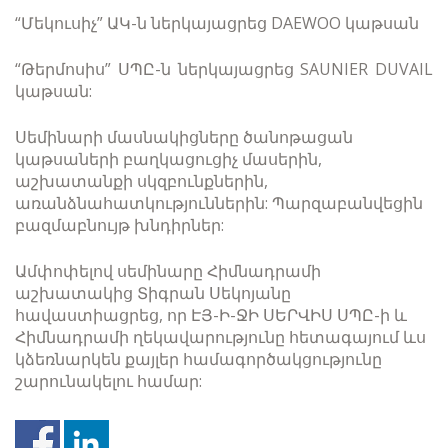
“Մեկուսիչ” ԱԿ-ն ներկայացրեց DAEWOO կաթսան
“Թերմոսիս” ՍՊԸ-ն ներկայացրեց SAUNIER DUVAIL
կաթսան:
Սեմինարի մասնակիցները ծանոթացան
կաթսաների բաղկացուցիչ մասերին,
աշխատանքի սկզբունքներին,
առանձնահատկություններին: Պարզաբանվեցին
բազմաբնույթ խնդիրներ:
Ամփոփելով սեմինարը Հիմնադրամի
աշխատակից Տիգրան Սեկոյանը
հավաստիացրեց, որ ԷՅ-Ի-ՋԻ ՍԵՐՎԻՍ ՍՊԸ-ի և
Հիմնադրամի ղեկավարությունը հետագայում ևս
կձեռնարկեն քայլեր համագործակցությունը
շարունակելու համար: