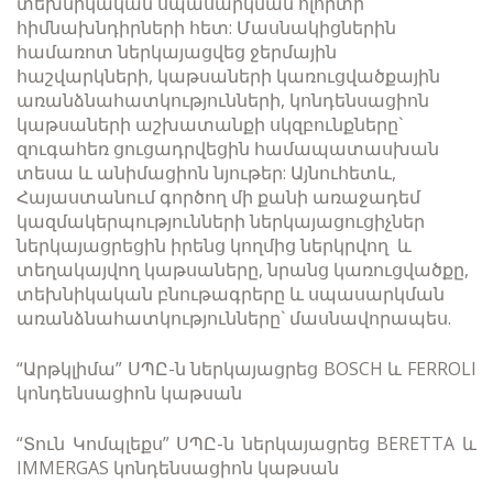
տեխնիկական սպասարկման ոլորտի
հիմնախնդիրների հետ: Մասնակիցներին
համառոտ ներկայացվեց ջերմային
հաշվարկների, կաթսաների կառուցվածքային
առանձնահատկությունների, կոնդենսացիոն
կաթսաների աշխատանքի սկզբունքները`
զուգահեռ ցուցադրվեցին համապատասխան
տեսա և անիմացիոն նյութեր: Այնուհետև,
Հայաստանում գործող մի քանի առաջադեմ
կազմակերպությունների ներկայացուցիչներ
ներկայացրեցին իրենց կողմից ներկրվող և
տեղակայվող կաթսաները, նրանց կառուցվածքը,
տեխնիկական բնութագրերը և սպասարկման
առանձնահատկությունները` մասնավորապես.
“Արթկլիմա” ՍՊԸ-ն ներկայացրեց BOSCH և FERROLI
կոնդենսացիոն կաթսան
“Տուն Կոմպլեքս” ՍՊԸ-ն ներկայացրեց BERETTA և
IMMERGAS կոնդենսացիոն կաթսան