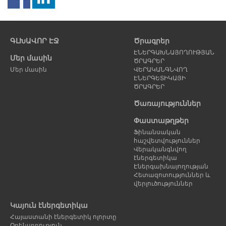
Նախորդ
Հ
էջ
է
ԳԼԽԱՎՈՐ ԷՋ
Ծրագրեր
ԷՆԵՐԳԱԽՆԱՅՈՂՈՒԹՅԱՆ
Մեր մասին
ԾՐԱԳՐԵՐ
Մեր մասին
ՎԵՐԱԿԱՆԳՆՎՈՂ
ԷՆԵՐԳԵՏԻԿԱՅԻ
ԾՐԱԳՐԵՐ
Ծառայություններ
Փաստաթղթեր
Ֆինանսական
հաշվետվություններ
Վերականգնվող
էներգետիկա
Էներգախնայողության
Հետազոտություններ և
վերլուծություններ
Կայուն էներգետիկա
Հայաստանի էներգետիկ ոլորտը
Օրենսդրություն