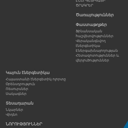
ԷՆԵՐԳԵՏԻԿԱՅԻ
ԾՐԱԳՐԵՐ
Ծառայություններ
Փաստաթղթեր
Ֆինանսական
հաշվետվություններ
Վերականգնվող
էներգետիկա
Էներգախնայողության
Հետազոտություններ և
վերլուծություններ
Կայուն էներգետիկա
Հայաստանի էներգետիկ ոլորտը
Օրենսդրություն
Ռեսուրսներ
Սակագներ
Տեսադարան
Նկարներ
Վիդեո
ՆՈՐՈՒԹՅՈՒՆՆԵՐ