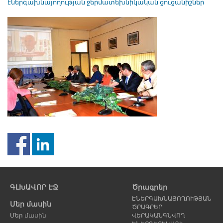
էներգախնայողության ջերմատեխնիկական ցուցանիշներ
Նախորդ
Հ
էջ
է
ԳԼԽԱՎՈՐ ԷՋ
Ծրագրեր
ԷՆԵՐԳԱԽՆԱՅՈՂՈՒԹՅԱՆ
Մեր մասին
ԾՐԱԳՐԵՐ
Մեր մասին
ՎԵՐԱԿԱՆԳՆՎՈՂ