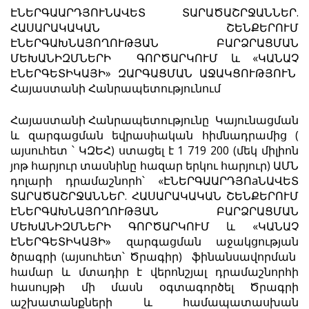
ԷՆԵՐԳԱԱՐԴՅՈՒՆԱՎԵՏ ՏԱՐԱԾԱՇՐՋԱՆՆԵՐ.
ՀԱՍԱՐԱԿԱԿԱՆ ՇԵՆՔԵՐՈՒՄ
ԷՆԵՐԳԱԽՆԱՅՈՂՈՒԹՅԱՆ ԲԱՐՁՐԱՑՄԱՆ
ՄԵԽԱՆԻԶՄՆԵՐԻ ԳՈՐԾԱՐԿՈՒՄ և «ԿԱՆԱՉ
ԷՆԵՐԳԵՏԻԿԱՅԻ» ԶԱՐԳԱՑՄԱՆ ԱՋԱԿՑՈՒԹՅՈՒՆ
Հայաստանի Հանրապետությունում
Հայաստանի Հանրապետությունը Կայունացման
և զարգացման եվրասիական հիմնադրամից (
այսուհետ ՝ ԿԶԵՀ) ստացել է 1 719 200 (մեկ միլիոն
յոթ հարյուր տասնինը հազար երկու հարյուր) ԱՄՆ
դոլարի դրամաշնորհ՝ «ԷՆԵՐԳԱԱՐԴՅՈаՆԱՎԵՏ
ՏԱՐԱԾԱՇՐՋԱՆՆԵՐ. ՀԱՍԱՐԱԿԱԿԱՆ ՇԵՆՔԵՐՈՒՄ
ԷՆԵՐԳԱԽՆԱՅՈՂՈՒԹՅԱՆ ԲԱՐՁՐԱՑՄԱՆ
ՄԵԽԱՆԻԶՄՆԵՐԻ ԳՈՐԾԱՐԿՈՒՄ և «ԿԱՆԱՉ
ԷՆԵՐԳԵՏԻԿԱՅԻ» զարգացման աջակցության
ծրագրի (այսուհետ՝ Ծրագիր) ֆինանսավորման
համար և մտադիր է վերոնշյալ դրամաշնորհի
հասույթի մի մասն օգտագործել Ծրագրի
աշխատանքների և համապատասխան