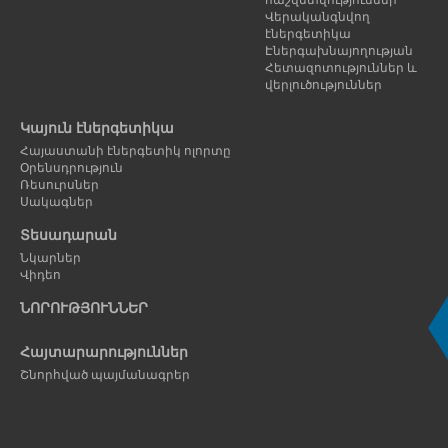
Վերականգնվող
էներգետիկա
Էներգախնայողության
Հետազոտություններ և
վերլուծություններ
Կայուն էներգետիկա
Հայաստանի էներգետիկ ոլորտը
Օրենսդրություն
Ռեսուրսներ
Սակագներ
Տեսադարան
Նկարներ
Վիդեո
ՆՈՐՈՒԹՅՈՒՆՆԵՐ
Հայտարարություններ
Շնորհված պայմանագրեր