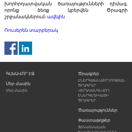
խորհրդատվական ծառայությունների դիմաց,
որոնք ձեռք կբերվեն Ծրագրի
շրջանակներում։
ավելին
Ռուսերեն տարբերակ
Նախորդ
Հ
էջ
է
ԳԼԽԱՎՈՐ ԷՋ
Ծրագրեր
ԷՆԵՐԳԱԽՆԱՅՈՂՈՒԹՅԱՆ
Մեր մասին
ԾՐԱԳՐԵՐ
Մեր մասին
ՎԵՐԱԿԱՆԳՆՎՈՂ
ԷՆԵՐԳԵՏԻԿԱՅԻ
ԾՐԱԳՐԵՐ
Ծառայություններ
Փաստաթղթեր
Ֆինանսական
հաշվետվություններ