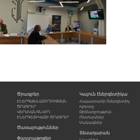
Ծրագրեր
Կայուն էներգետիկա
ԷՆԵՐԳԱԽՆԱՅՈՂՈՒԹՅԱՆ
Հայաստանի էներգետիկ
ԾՐԱԳՐԵՐ
ոլորտը
ՎԵՐԱԿԱՆԳՆՎՈՂ
Օրենսդրություն
ԷՆԵՐԳԵՏԻԿԱՅԻ ԾՐԱԳՐԵՐ
Ռեսուրսներ
Սակագներ
Ծառայություններ
Տեսադարան
Փաստաթղթեր
Նկարներ