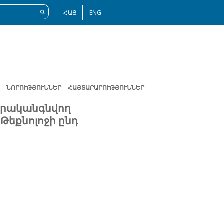
ՀԱՅ
ENG
ՆՈՐՈՒԹՅՈՒՆՆԵՐ
ՀԱՅՏԱՐԱՐՈՒԹՅՈՒՆՆԵՐ
երականգնվող
Թեքնոլոջի ընդ