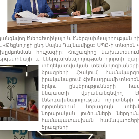
անգնվող էներգետիկայի և էներգախնայողության հ
 և «Թեքնոլոջի ընդ Սայնս Դայնամիքս» ՍՊԸ-ի տնօրե
խըմբռնման հուշագիր: Հուշագիրը նախատեսու
երգետիկայի և էներգախնայողության ոլորտի զա
տեղեկատվական
տեխնոլոգիաներ
ծրագրերի մշակում, համակարգ
իրականացում: Հիմնադրամի տնօրենը 
երկու ընկերությունների համա
կնպաստի վերականգնվող է
էներգախնայողության ոլորտների
ոլորտներում նորագույն տեխ
նորարական լուծումների ներդրմ
համապատասխան համակարգերի
ծրագրերի իրակա