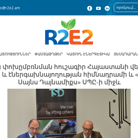
fo@r2e2.am
ԱՅՈՒԹՅՈՒՆՆԵՐ
ՓԱՍՏԱԹՂԹԵՐ
ԿԱՅՈՒՆ ԷՆԵՐԳԵՏԻԿԱ
ՏԵՍԱԴԱՐԱՆ
 փոխըմբռնման հուշագիր Հայաստանի վ
 և էներգախնայողության հիմնադրամի և «
Սայնս Դայնամիքս» ՍՊԸ-ի միջև