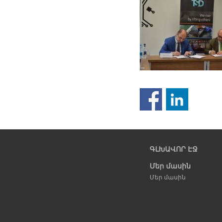
Նախորդ
էջ
ԳԼԽԱՎՈՐ ԷՋ
Մեր մասին
Մեր մասին