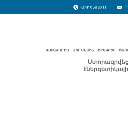
+37410 58 80 11
in
ԳԼԽԱՎՈՐ ԷՋ
ՄԵՐ ՄԱՍԻՆ
ԾՐԱԳՐԵՐ
ԾԱՌ
Ստորագրվեց
էներգետիկայի