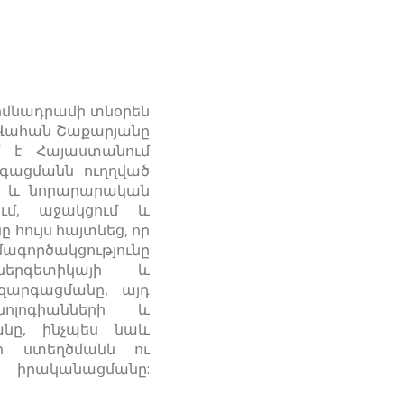
իմնադրամի տնօրեն
ն Վահան Շաքարյանը
մ է Հայաստանում
րգացմանն ուղղված
ի և նորարարական
ում, աջակցում և
հույս հայտնեց, որ
գործակցությունը
ներգետիկայի և
 զարգացմանը, այդ
նոլոգիանների և
անը, ինչպես նաև
 ստեղծմանն ու
նացմանը: