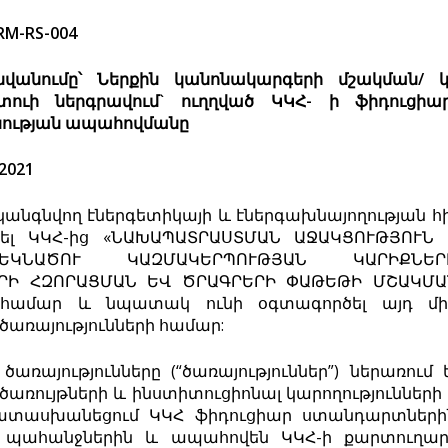
M-RS-004
վանումը՝ Ներքին կանոնակարգերի մշակման/ 
ուի ներգրավում` ուղղված ԿԿՀ- ի ֆիդուցի
ւթյան ապահովմանը
2021
անգնվող էներգետիկայի և էներգախնայողության հի
ցել ԿԿՀ-ից «ՆԱԽԱՊԱՏՐԱՍՏՄԱՆ ԱՋԱԿՑՈՒԹՅՈՒՆ
ԵԿՆԱԾՈՒ ԿԱԶՄԱԿԵՐՊՈՒԹՅԱՆ ԿԱՐԻՔՆԵՐ
ՐԻ ՀԶՈՐԱՑՄԱՆ ԵՎ ԾՐԱԳՐԵՐԻ ՓԱԹԵԹԻ ՄՇԱԿՄԱ
համար և նպատակ ունի օգտագործել այդ մի
առայությունների համար:
ռայությունները (“ծառայություններ”) ներառում 
առույթների և ինստիտուցիոնալ կարողություններ
տասխանեցում ԿԿՀ ֆիդուցիար ստանդարտներին
ի պահանջներին և ապահովեն ԿԿՀ-ի քարտուղա