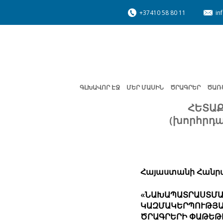
+37410 58 80 11
in
ԳԼԽԱՎՈՐ ԷՋ
ՄԵՐ ՄԱՍԻՆ
ԾՐԱԳՐԵՐ
ԾԱՌ
ՀԵՏԱՔ
(խորհրդա
Հայաստանի Հանր
«
ՆԱԽԱՊԱՏՐԱՍՏՄ
ԿԱԶՄԱԿԵՐՊՈՒԹՅԱ
ԾՐԱԳՐԵՐԻ ՓԱԹԵԹ