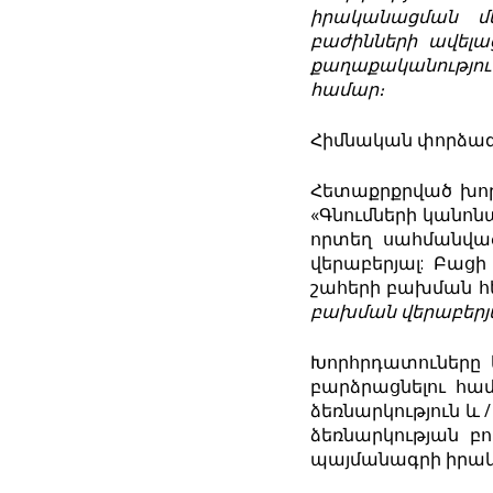
իրականացման
մ
բաժինների
ավելա
քաղաքականությու
համար
։
Հիմնական փորձագե
Հետաքրքրված խոր
«Գնումների կանոնակ
որտեղ սահմանվա
վերաբերյալ: Բաց
շահերի բախման հ
բախման վերաբերյա
Խորհրդատուները կ
բարձրացնելու հա
ձեռնարկություն և
ձեռնարկության բ
պայմանագրի իրա