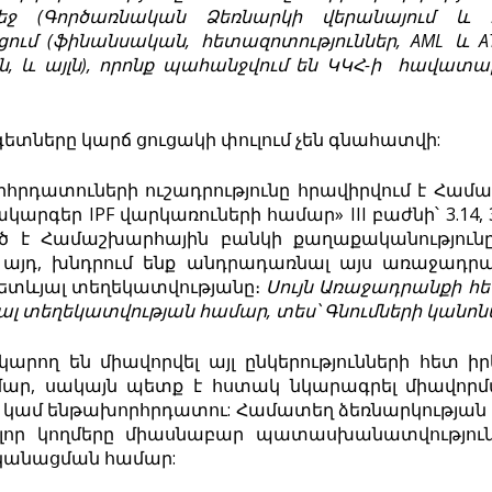
եջ
(
Գործառնական Ձեռնարկի վերանայում 
ցում
(
ֆինանսական
,
հետա
զոտություններ
, AML և 
ն
, և
այլն
),
որոնք
պահանջվում
են
ԿԿՀ-ի
հավատար
տները կարճ ցուցակի փուլում չեն գնահատվի:
հրդատուների ուշադրությունը հրավիրվում է Համա
արգեր IPF վարկառուների համար» III բաժնի՝ 3.14, 3
ծ է Համաշխարհային բանկի քաղաքականություն
ի այդ, խնդրում ենք անդրադառնալ այս առաջադ
ետևյալ տեղեկատվությանը։
Սույն
Առաջադրանքի հե
լ տեղեկատվության համար, տես՝ Գնումների կանոնա
արող են միավորվել այլ ընկերությունների հետ ի
մար, սակայն պետք է հստակ նկարագրել միավոր
 / կամ ենթախորհրդատու: Համատեղ ձեռնարկությա
ոլոր կողմերը միասնաբար պատասխանատվություն
կանացման համար: