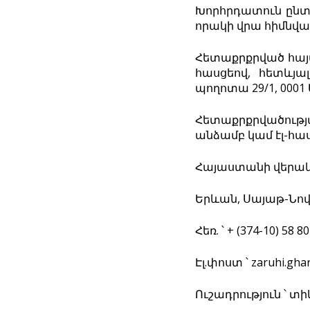
Խորհրդատուն ընտ
որակի վրա հիմնվա
Հետաքրքրված հայտ
հասցեով, հետևյա
պողոտա 29/1, 0001 Ե
Հետաքրքրվածությ
անձամբ կամ էլ-հաս
Հայաստանի վերակա
Երևան, Սայաթ-Նովա
Հեռ. ՝ + (374-10) 58 80
Էլ.փոստ ՝
zaruhi.gh
Ուշադրություն ՝ տ