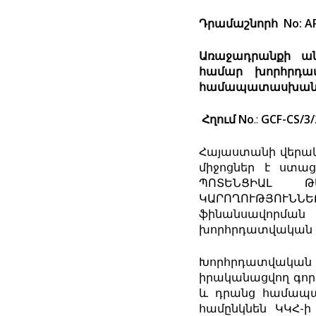
Դրամաշնորհ No: AR
Առաջադրանքի ան
համար խորհրդատ
համապատասխանո
Հղում No
.:
GCF-CS/3/
Հայաստանի վերակ
միջոցներ է ստա
ՊՈՏԵՆՑԻԱԼ Թ
ԿԱՐՈՂՈՒԹՅՈՒՆՆԵ
ֆինանսավորման 
խորհրդատվական ծ
Խորհրդատվական ծա
իրականացվող գործ
և դրանց համապա
համընկնեն ԿԿՀ-