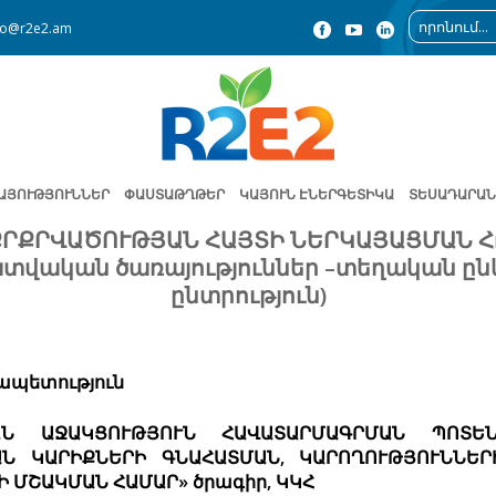
fo@r2e2.am
ԱՅՈՒԹՅՈՒՆՆԵՐ
ՓԱՍՏԱԹՂԹԵՐ
ԿԱՅՈՒՆ ԷՆԵՐԳԵՏԻԿԱ
ՏԵՍԱԴԱՐԱՆ
ՐՔՐՎԱԾՈՒԹՅԱՆ ՀԱՅՏԻ ՆԵՐԿԱՅԱՑՄԱՆ 
տվական ծառայություններ –տեղական ըն
ընտրություն)
ապետություն
ԱՆ ԱՋԱԿՑՈՒԹՅՈՒՆ ՀԱՎԱՏԱՐՄԱԳՐՄԱՆ ՊՈՏԵ
Ն ԿԱՐԻՔՆԵՐԻ ԳՆԱՀԱՏՄԱՆ, ԿԱՐՈՂՈՒԹՅՈՒՆՆԵ
Ի ՄՇԱԿՄԱՆ ՀԱՄԱՐ»
ծրագիր, ԿԿՀ