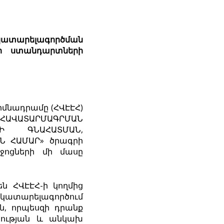
կատարելագործման
ար ստանդարտների
մնադրամը (ՀՎԷԷՀ)
 ՀԱՎԱՏԱՐՄԱԳՐՄԱՆ
Ի ԳՆԱՀԱՏՄԱՆ,
Ն ՀԱՄԱՐ» ծրագրի
ջոցների մի մասը
են ՀՎԷԷՀ-ի կողմից
ի կատարելագործում
, որպեսզի դրանք
րության և անկախ