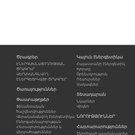
Ծրագրեր
Կայուն էներգետիկա
ԷՆԵՐԳԱԽՆԱՅՈՂՈՒԹՅԱՆ
Հայաստանի էներգետիկ
ԾՐԱԳՐԵՐ
ոլորտը
ՎԵՐԱԿԱՆԳՆՎՈՂ
Օրենսդրություն
ԷՆԵՐԳԵՏԻԿԱՅԻ ԾՐԱԳՐԵՐ
Ռեսուրսներ
Սակագներ
Ծառայություններ
Տեսադարան
Փաստաթղթեր
Նկարներ
Ֆինանսական
Վիդեո
հաշվետվություններ
ՆՈՐՈՒԹՅՈՒՆՆԵՐ
Վերականգնվող էներգետիկա
Էներգախնայողության
Հայտարարություններ
Հետազոտություններ և
վերլուծություններ
Շնորհված պայմանագրեր