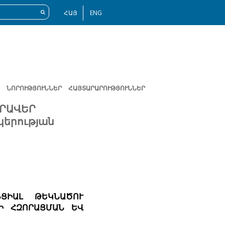
ՀԱՅ
ENG
ՆՈՐՈՒԹՅՈՒՆՆԵՐ
ՀԱՅՏԱՐԱՐՈՒԹՅՈՒՆՆԵՐ
ՀՐԱՎԵՐ
կերության
ՆՑԻԱԼ ԹԵԿՆԱԾՈՒ
ՐԻ ՀԶՈՐԱՑՄԱՆ ԵՎ