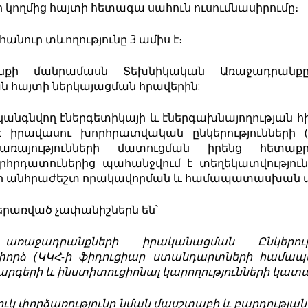
կողմից հայտի հետագա սահուն ուսումնասիրումը։
անուր տևողությունը 3 ամիս է։
անքի մանրամասն Տեխնիկական Առաջադրանքը
ն հայտի ներկայացման հրավերին:
անգնվող էներգետիկայի և էներգախնայողության հի
է իրավասու խորհրատվական ընկերությունների (
առայությունների մատուցման իրենց հետաքր
հրդատուներից պահանջվում է տեղեկատվություն 
 անհրաժեշտ որակավորման և համապատասխան փո
երառված չափանիշներն են՝
առաջադրանքների
իրականացման
Ընկերու
փորձ
(
ԿԿՀ-ի
ֆիդուցիար
ստանդարտների
համապ
արգերի
և
ինստիտուցիոնալ
կարողությունների
կատա
ուկ
փորձ
առությունը
նման
մասշտաբի
և
բարդության