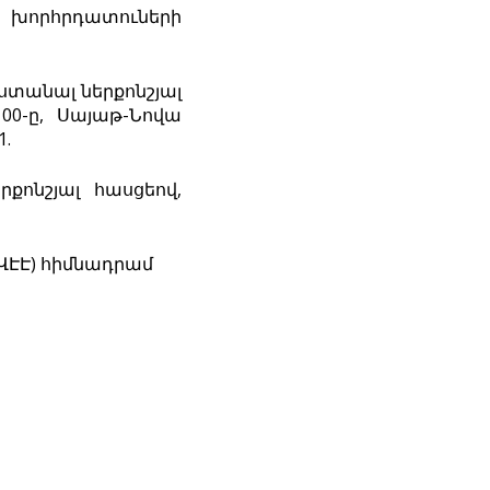
ծ խորհրդատուների
ստանալ ներքոնշյալ
00-ը, Սայաթ-Նովա
1.
քոնշյալ հասցեով,
ՎԷԷ) հիմնադրամ