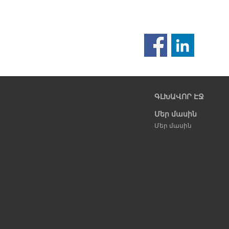
Նախորդ
էջ
ԳԼԽԱՎՈՐ ԷՋ
Մեր մասին
Մեր մասին