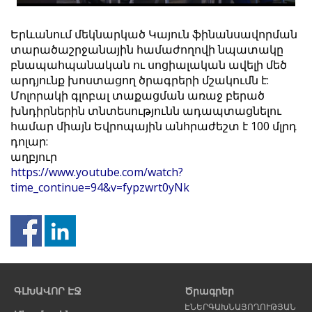
Երևանում մեկնարկած Կայուն ֆինանսավորման
տարածաշրջանային համաժողովի նպատակը
բնապահպանական ու սոցիալական ավելի մեծ
արդյունք խոստացող ծրագրերի մշակումն է:
Մոլորակի գլոբալ տաքացման առաջ բերած
խնդիրներին տնտեսությունն ադապտացնելու
համար միայն Եվրոպային անհրաժեշտ է 100 մլրդ
դոլար:
աղբյուր
https://www.youtube.com/watch?
time_continue=94&v=fypzwrt0yNk
Նախորդ
Հ
էջ
է
ԳԼԽԱՎՈՐ ԷՋ
Ծրագրեր
ԷՆԵՐԳԱԽՆԱՅՈՂՈՒԹՅԱՆ