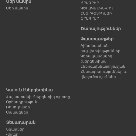
Մեր մասին
ԾՐԱԳՐԵՐ
Մեր մասին
ՎԵՐԱԿԱՆԳՆՎՈՂ
ԷՆԵՐԳԵՏԻԿԱՅԻ
ԾՐԱԳՐԵՐ
Ծառայություններ
Փաստաթղթեր
Ֆինանսական
հաշվետվություններ
Վերականգնվող
էներգետիկա
Էներգախնայողության
Հետազոտություններ և
վերլուծություններ
Կայուն էներգետիկա
Հայաստանի էներգետիկ ոլորտը
Օրենսդրություն
Ռեսուրսներ
Սակագներ
Տեսադարան
Նկարներ
Վիդեո