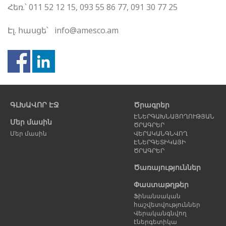
Հեռ.՝ 011 52 12 15, 093 55 86 77, 091 30 77 25
Էլ. հասցե՝ info@amesco.am
Նախորդ
Հ
էջ
է
ԳԼԽԱՎՈՐ ԷՋ
Ծրագրեր
ԷՆԵՐԳԱԽՆԱՅՈՂՈՒԹՅԱՆ
Մեր մասին
ԾՐԱԳՐԵՐ
Մեր մասին
ՎԵՐԱԿԱՆԳՆՎՈՂ
ԷՆԵՐԳԵՏԻԿԱՅԻ
ԾՐԱԳՐԵՐ
Ծառայություններ
Փաստաթղթեր
Ֆինանսական
հաշվետվություններ
Վերականգնվող
էներգետիկա