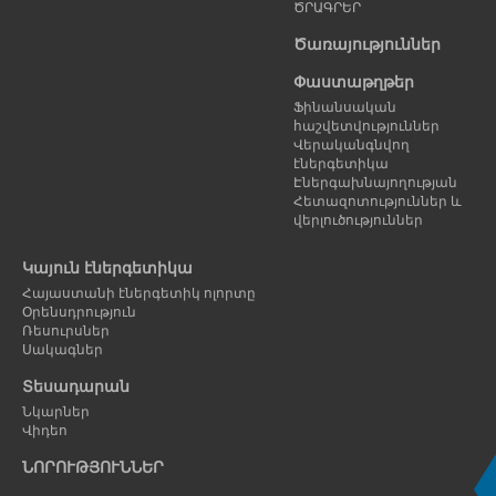
ԾՐԱԳՐԵՐ
Ծառայություններ
Փաստաթղթեր
Ֆինանսական
հաշվետվություններ
Վերականգնվող
էներգետիկա
Էներգախնայողության
Հետազոտություններ և
վերլուծություններ
Կայուն էներգետիկա
Հայաստանի էներգետիկ ոլորտը
Օրենսդրություն
Ռեսուրսներ
Սակագներ
Տեսադարան
Նկարներ
Վիդեո
ՆՈՐՈՒԹՅՈՒՆՆԵՐ