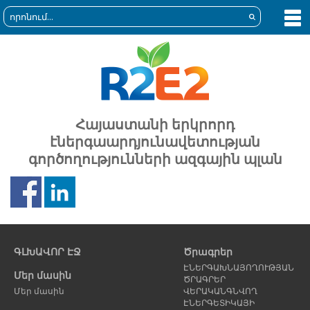
Հայաստանի երկրորդ
էներգաարդյունավետության
գործողությունների ազգային պլան
Նախորդ
Հ
էջ
է
ԳԼԽԱՎՈՐ ԷՋ
Ծրագրեր
ԷՆԵՐԳԱԽՆԱՅՈՂՈՒԹՅԱՆ
Մեր մասին
ԾՐԱԳՐԵՐ
Մեր մասին
ՎԵՐԱԿԱՆԳՆՎՈՂ
ԷՆԵՐԳԵՏԻԿԱՅԻ