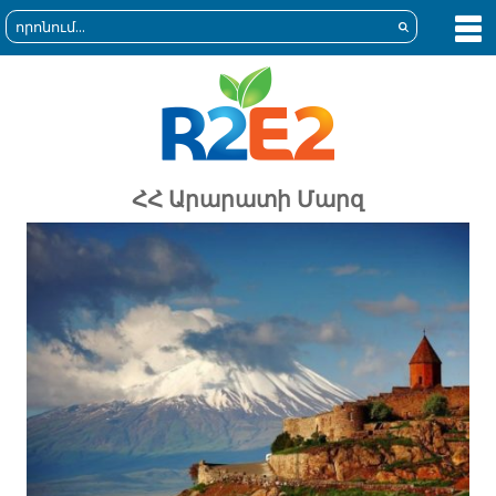
ՀՀ Արարատի Մարզ