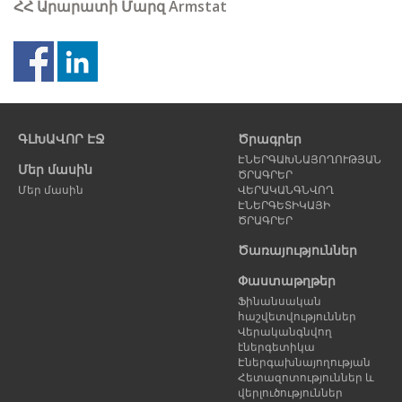
ՀՀ Արարատի Մարզ
Armstat
Նախորդ
Հ
էջ
է
ԳԼԽԱՎՈՐ ԷՋ
Ծրագրեր
ԷՆԵՐԳԱԽՆԱՅՈՂՈՒԹՅԱՆ
Մեր մասին
ԾՐԱԳՐԵՐ
Մեր մասին
ՎԵՐԱԿԱՆԳՆՎՈՂ
ԷՆԵՐԳԵՏԻԿԱՅԻ
ԾՐԱԳՐԵՐ
Ծառայություններ
Փաստաթղթեր
Ֆինանսական
հաշվետվություններ
Վերականգնվող
էներգետիկա
Էներգախնայողության
Հետազոտություններ և
վերլուծություններ