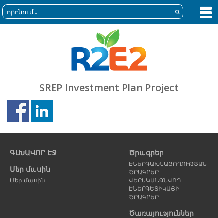
SREP Investment Plan Project
Նախորդ
Հ
էջ
է
ԳԼԽԱՎՈՐ ԷՋ
Ծրագրեր
ԷՆԵՐԳԱԽՆԱՅՈՂՈՒԹՅԱՆ
Մեր մասին
ԾՐԱԳՐԵՐ
Մեր մասին
ՎԵՐԱԿԱՆԳՆՎՈՂ
ԷՆԵՐԳԵՏԻԿԱՅԻ
ԾՐԱԳՐԵՐ
Ծառայություններ