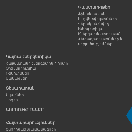
Փաստաթղթեր
Ֆինանսական
հաշվետվություններ
Վերականգնվող
էներգետիկա
Էներգախնայողության
Հետազոտություններ և
վերլուծություններ
Կայուն էներգետիկա
Հայաստանի էներգետիկ ոլորտը
Օրենսդրություն
Ռեսուրսներ
Սակագներ
Տեսադարան
Նկարներ
Վիդեո
ՆՈՐՈՒԹՅՈՒՆՆԵՐ
Հայտարարություններ
Շնորհված պայմանագրեր