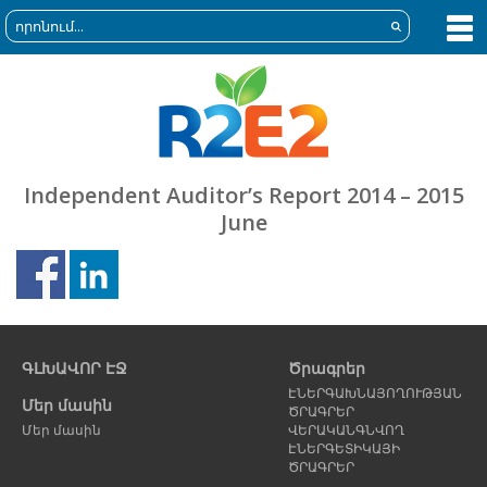
Independent Auditor’s Report 2014 – 2015
June
Նախորդ
Հ
էջ
է
ԳԼԽԱՎՈՐ ԷՋ
Ծրագրեր
ԷՆԵՐԳԱԽՆԱՅՈՂՈՒԹՅԱՆ
Մեր մասին
ԾՐԱԳՐԵՐ
Մեր մասին
ՎԵՐԱԿԱՆԳՆՎՈՂ
ԷՆԵՐԳԵՏԻԿԱՅԻ
ԾՐԱԳՐԵՐ