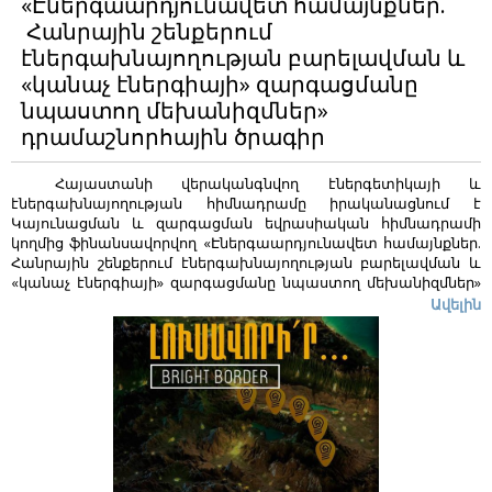
«Էներգաարդյունավետ համայնքներ.
հարցաթերթիկ (4 ենթաբաժիններով),
3․ հաստատության
Հանրային շենքերում
անշարժ գույքի սեփականության (օգտագործման)
իրավունքի
գրանցման վկայական,
4․ շինության սեյսմակայունության և
էներգախնայողության բարելավման և
տեխնիկական վիճակի մասին
եզրակացություն:
Դիմումը
«կանաչ էներգիայի» զարգացմանը
կարող եք ուղարկել
info@r2e2.am
էլեկտրոնային հասցեին:
նպաստող մեխանիզմներ»
դրամաշնորհային ծրագիր
Հայաստանի վերականգնվող էներգետիկայի և
էներգախնայողության հիմնադրամը իրականացնում է
Կայունացման և զարգացման եվրասիական հիմնադրամի
կողմից ֆինանսավորվող «Էներգաարդյունավետ համայնքներ.
Հանրային շենքերում էներգախնայողության բարելավման և
«կանաչ էներգիայի» զարգացմանը նպաստող մեխանիզմներ»
դրամաշնորհային ծրագիրը:
Ավելին
Ծրագրի շրջանակներում հանրային նշանակության թվով 20
շենքերում (դպրոց, մանկապարտեզ, հիվանդանոց)
կիրականացվեն էներգախնայող միջոցառումներ:
Ծրագրում
կարող են ընդգրկվել այն հանրային շենքերը, որոնք
համապատասխանում են հետևյալ չափորոշիչներին՝
Լինեն հանրային կամ համայնքային նշանակության,
Մոտակա 10 տարիների ընթացքում չեն դադարեցնելու
գործունեությունը,