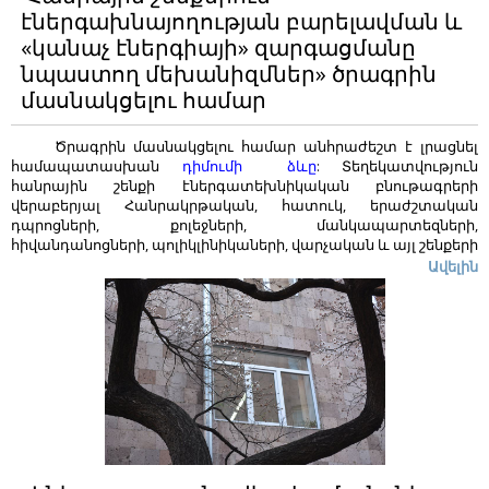
էներգախնայողության բարելավման և
«կանաչ էներգիայի» զարգացմանը
նպաստող մեխանիզմներ» ծրագրին
մասնակցելու համար
Ծրագրին մասնակցելու համար անհրաժեշտ է լրացնել
համապատասխան
դիմումի ձևը
:
Տեղեկատվություն
հանրային շենքի էներգատեխնիկական բնութագրերի
վերաբերյալ Հանրակրթական, հատուկ, երաժշտական
դպրոցների, քոլեջների, մանկապարտեզների,
հիվանդանոցների, պոլիկլինիկաների, վարչական և այլ շենքերի
տնօրինությանը տեղեկացնում ենք. Ներկայումս Հիմնադրամը
Ավելին
նախապատրաստում է հանրային շենքերի
էներգախնայողության ծրագիր: Այդ ծրագրում ընդգրկվելու
նպատակով խնդրում ենք Ձեզ տրամադրել
համապատասխան տեղեկատվություն` ըստ ներկայացված
հարցաթերթիկի ձև
ի
: Այն մեզ հնարավորություն կընձեռնի
շենքերի էներգատեխնիկական բնութագրերի նախնական
գնահատման և էներգախնայողության տեսակետից
օժանդակության կարիք ունեցող հաստատությունների
որոշման համար:
Ձեր դիմումը դիտարկելու համար
անհրաժեշտ է
լրացնել համապատասխան փաստաթղթերի
փաթեթը՝
1․ դիմումի ձև,
2․ ամբողջությամբ լրացված