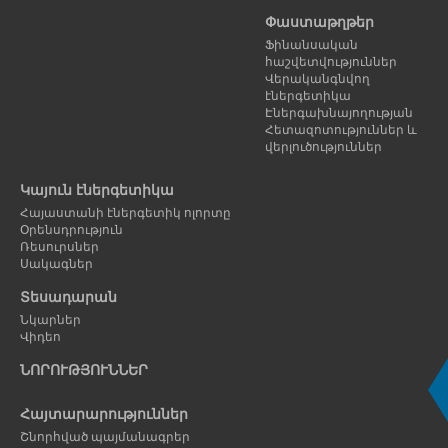
Փաստաթղթեր
Ֆինանսական
հաշվետվություններ
Վերականգնվող
էներգետիկա
Էներգախնայողության
Հետազոտություններ և
վերլուծություններ
Կայուն էներգետիկա
Հայաստանի էներգետիկ ոլորտը
Օրենսդրություն
Ռեսուրսներ
Սակագներ
Տեսադարան
Նկարներ
Վիդեո
ՆՈՐՈՒԹՅՈՒՆՆԵՐ
Հայտարարություններ
Շնորհված պայմանագրեր