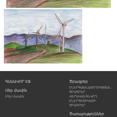
Նախորդ
էջ
ԳԼԽԱՎՈՐ ԷՋ
Ծրագրեր
ԷՆԵՐԳԱԽՆԱՅՈՂՈՒԹՅԱՆ
Մեր մասին
ԾՐԱԳՐԵՐ
Մեր մասին
ՎԵՐԱԿԱՆԳՆՎՈՂ
ԷՆԵՐԳԵՏԻԿԱՅԻ
ԾՐԱԳՐԵՐ
Ծառայություններ