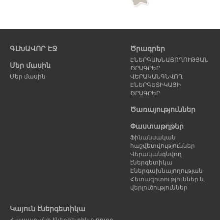
ԳԼԽԱՎՈՐ ԷՋ
Ծրագրեր
ԷՆԵՐԳԱԽՆԱՅՈՂՈՒԹՅԱՆ
Մեր մասին
ԾՐԱԳՐԵՐ
Մեր մասին
ՎԵՐԱԿԱՆԳՆՎՈՂ
ԷՆԵՐԳԵՏԻԿԱՅԻ
ԾՐԱԳՐԵՐ
Ծառայություններ
Փաստաթղթեր
Ֆինանսական
հաշվետվություններ
Վերականգնվող
էներգետիկա
Էներգախնայողության
Հետազոտություններ և
վերլուծություններ
Կայուն էներգետիկա
Հայաստանի էներգետիկ ոլորտը