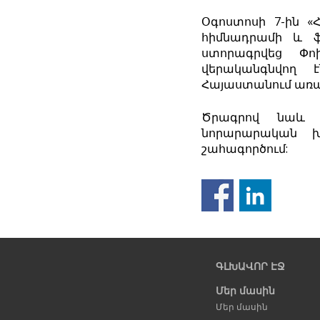
Օգոստոսի 7-ին «
հիմնադրամի և ֆ
ստորագրվեց Փո
վերականգնվող 
Հայաստանում առա
Ծրագրով նաև ն
նորարարական խ
շահագործում:
Նախորդ
էջ
ԳԼԽԱՎՈՐ ԷՋ
Մեր մասին
Մեր մասին