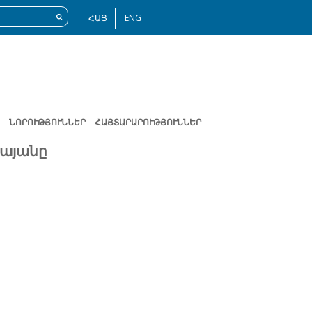
ՀԱՅ
ENG
ՆՈՐՈՒԹՅՈՒՆՆԵՐ
ՀԱՅՏԱՐԱՐՈՒԹՅՈՒՆՆԵՐ
կայանը