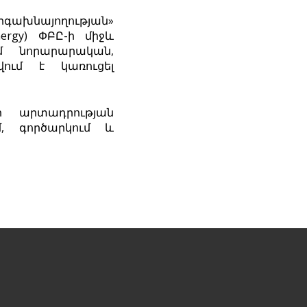
րգախնայողության»
ergy
) ՓԲԸ-ի միջև
մ նորարարական,
ում է կառուցել
ի արտադրության
, գործարկում և