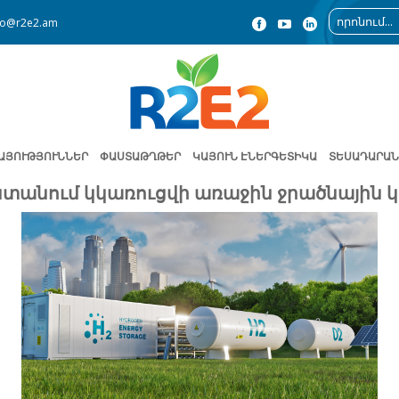
fo@r2e2.am
ԱՅՈՒԹՅՈՒՆՆԵՐ
ՓԱՍՏԱԹՂԹԵՐ
ԿԱՅՈՒՆ ԷՆԵՐԳԵՏԻԿԱ
ՏԵՍԱԴԱՐԱՆ
տանում կկառուցվի առաջին ջրածնային 