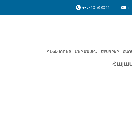
+37410 58 80 11
in
ԳԼԽԱՎՈՐ ԷՋ
ՄԵՐ ՄԱՍԻՆ
ԾՐԱԳՐԵՐ
ԾԱՌ
Հայաս