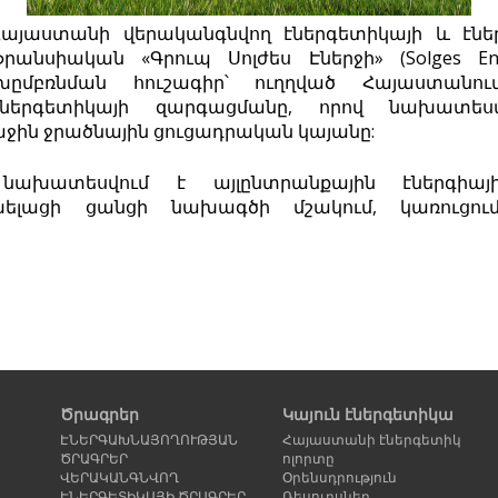
Հայաստանի վերականգնվող էներգետիկայի և էնե
րանսիական «Գրուպ Սոլժես Էներջի» (
Solges En
խըմբռնման հուշագիր՝ ուղղված Հայաստանու
էներգետիկայի զարգացմանը, որով նախատեսվ
ջին ջրածնային ցուցադրական կայանը:
ախատեսվում է այլընտրանքային էներգիայ
ելացի ցանցի նախագծի մշակում, կառուցում
Ծրագրեր
Կայուն էներգետիկա
ԷՆԵՐԳԱԽՆԱՅՈՂՈՒԹՅԱՆ
Հայաստանի էներգետիկ
ԾՐԱԳՐԵՐ
ոլորտը
ՎԵՐԱԿԱՆԳՆՎՈՂ
Օրենսդրություն
ԷՆԵՐԳԵՏԻԿԱՅԻ ԾՐԱԳՐԵՐ
Ռեսուրսներ