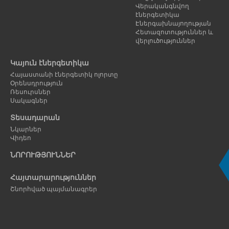
Վերականգնվող
էներգետիկա
Էներգախնայողության
Հետազոտություններ և
վերլուծություններ
Կայուն էներգետիկա
Հայաստանի էներգետիկ ոլորտը
Օրենսդրություն
Ռեսուրսներ
Սակագներ
Տեսադարան
Նկարներ
Վիդեո
ՆՈՐՈՒԹՅՈՒՆՆԵՐ
Հայտարարություններ
Շնորհված պայմանագրեր