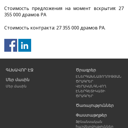
Стоимость предложения на момент вскрытия: 27
355 000 драмов РА
Стоимость контракта: 27 355 000 драмов РА.
Նախորդ
Հ
էջ
է
ԳԼԽԱՎՈՐ ԷՋ
Ծրագրեր
ԷՆԵՐԳԱԽՆԱՅՈՂՈՒԹՅԱՆ
Մեր մասին
ԾՐԱԳՐԵՐ
Մեր մասին
ՎԵՐԱԿԱՆԳՆՎՈՂ
ԷՆԵՐԳԵՏԻԿԱՅԻ
ԾՐԱԳՐԵՐ
Ծառայություններ
Փաստաթղթեր
Ֆինանսական
հաշվետվություններ