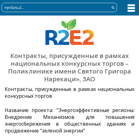
Контракты, присужденные в рамках
национальных конкурсных торгов –
Поликлинике имени Святого Григора
Нарекаци», ЗАО
Контракты, присужденные в рамках национальных
конкурсных торгов
Название проекта: “Энергоэффективные регионы:
Внедрение Механизмов для повышения
энергосбережения в общественных зданиях и
продвижение “зеленой энергии”