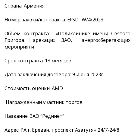
Страна. Армения:
Номер заявки/контракта: EFSD -W/4/2023
Объем контракта: «Поликлинике имени Святого
Григора Нарекаци», ЗАО, энергосберегающих
мероприяти
Срок контракта: 18 месяцев
Дата заключения договора: 9 июня 2023г.
Стоимость оценки: AMD
Награжденный участник торгов
Название: ЗАО “Рединет”
Адрес: РА г. Ереван, проспект Азатутян 24/7-24/8