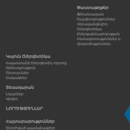
Փաստաթղթեր
Ֆինանսական
հաշվետվություններ
Վերականգնվող
էներգետիկա
Էներգախնայողության
Հետազոտություններ և
վերլուծություններ
Կայուն էներգետիկա
Հայաստանի էներգետիկ ոլորտը
Օրենսդրություն
Ռեսուրսներ
Սակագներ
Տեսադարան
Նկարներ
Վիդեո
ՆՈՐՈՒԹՅՈՒՆՆԵՐ
Հայտարարություններ
Շնորհված պայմանագրեր