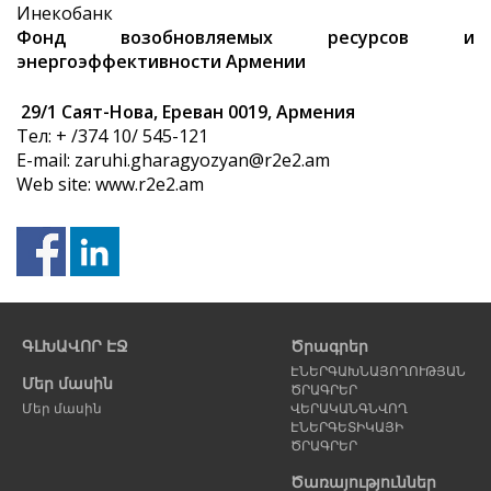
Инекобанк
Фонд возобновляемых ресурсов и
энергоэффективности Армении
29/1 Саят-Нова, Ереван 0019, Армения
Тел: + /374 10/ 545-121
E-mail: zaruhi.gharagyozyan@r2e2.am
Web site: www.r2e2.am
Նախորդ
Հ
էջ
է
ԳԼԽԱՎՈՐ ԷՋ
Ծրագրեր
ԷՆԵՐԳԱԽՆԱՅՈՂՈՒԹՅԱՆ
Մեր մասին
ԾՐԱԳՐԵՐ
Մեր մասին
ՎԵՐԱԿԱՆԳՆՎՈՂ
ԷՆԵՐԳԵՏԻԿԱՅԻ
ԾՐԱԳՐԵՐ
Ծառայություններ