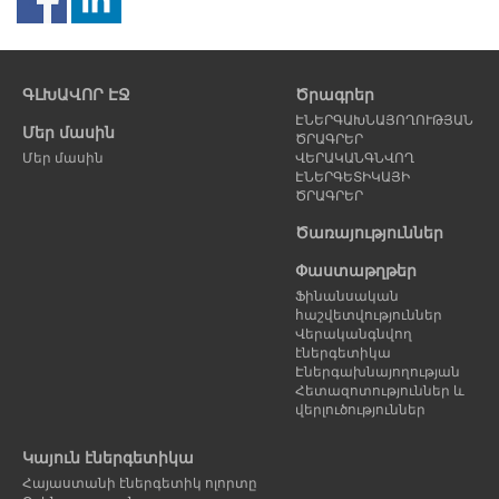
Նախորդ
Հ
էջ
է
ԳԼԽԱՎՈՐ ԷՋ
Ծրագրեր
ԷՆԵՐԳԱԽՆԱՅՈՂՈՒԹՅԱՆ
Մեր մասին
ԾՐԱԳՐԵՐ
Մեր մասին
ՎԵՐԱԿԱՆԳՆՎՈՂ
ԷՆԵՐԳԵՏԻԿԱՅԻ
ԾՐԱԳՐԵՐ
Ծառայություններ
Փաստաթղթեր
Ֆինանսական
հաշվետվություններ
Վերականգնվող
էներգետիկա
Էներգախնայողության
Հետազոտություններ և
վերլուծություններ
Կայուն էներգետիկա
Հայաստանի էներգետիկ ոլորտը