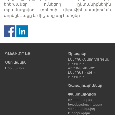
երեխաներ ունեցող ընտանիքներին
տրամադրվող տոկոսի վերաֆինասավորման
գործընթացը և մի շարք այլ հարցեր:
Նախորդ
Հ
էջ
է
ԳԼԽԱՎՈՐ ԷՋ
Ծրագրեր
ԷՆԵՐԳԱԽՆԱՅՈՂՈՒԹՅԱՆ
Մեր մասին
ԾՐԱԳՐԵՐ
Մեր մասին
ՎԵՐԱԿԱՆԳՆՎՈՂ
ԷՆԵՐԳԵՏԻԿԱՅԻ
ԾՐԱԳՐԵՐ
Ծառայություններ
Փաստաթղթեր
Ֆինանսական
հաշվետվություններ
Վերականգնվող
էներգետիկա