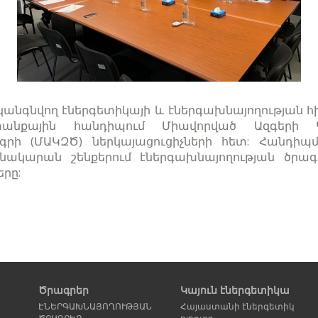
անգնվող էներգետիկայի և էներգախնայողության հ
անքային հանդիպում Միավորված Ազգերի Կ
րի (ՄԱԿԶԾ) ներկայացուցիչների հետ: Հանդի
բնակարան շենքերում էներգախնայողության ծրա
րը:
Ծրագրեր
Կայուն էներգետիկա
ԷՆԵՐԳԱԽՆԱՅՈՂՈՒԹՅԱՆ
Հայաստանի էներգետիկ