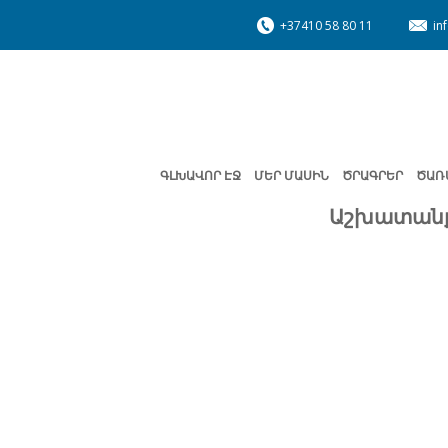
+37410 58 80 11
in
ԳԼԽԱՎՈՐ ԷՋ
ՄԵՐ ՄԱՍԻՆ
ԾՐԱԳՐԵՐ
ԾԱՌ
Աշխատանք