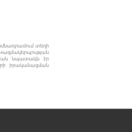
իմնադրամում տեղի
ազմակերպության
պման նպատակն էր
գրի իրականացման
Հաջորդ
էջ