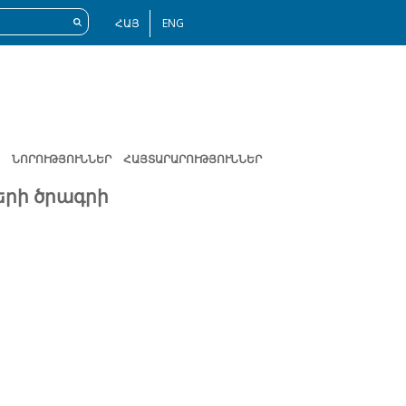
ՀԱՅ
ENG
ՆՈՐՈՒԹՅՈՒՆՆԵՐ
ՀԱՅՏԱՐԱՐՈՒԹՅՈՒՆՆԵՐ
րի ծրագրի