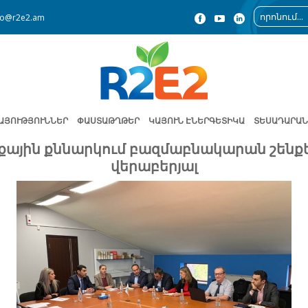
fo@r2e2.am
ԱՅՈՒԹՅՈՒՆՆԵՐ
ՓԱՍՏԱԹՂԹԵՐ
ԿԱՅՈՒՆ ԷՆԵՐԳԵՏԻԿԱ
ՏԵՍԱԴԱՐԱՆ
ային քննարկում բազմաբնակարան շենքե
վերաբերյալ