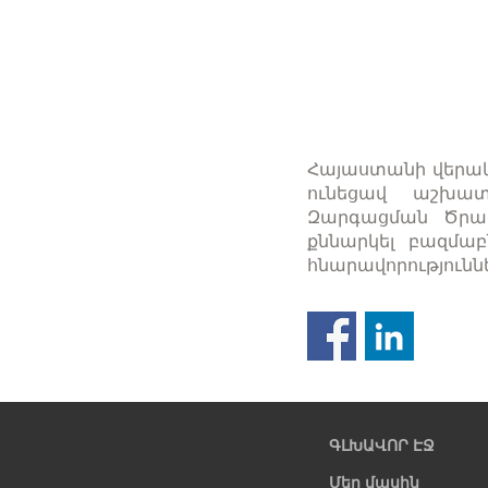
Հայաստանի վերակ
ունեցավ աշխատ
Զարգացման Ծրագ
քննարկել բազմա
հնարավորություննե
Նախորդ
էջ
ԳԼԽԱՎՈՐ ԷՋ
Մեր մասին