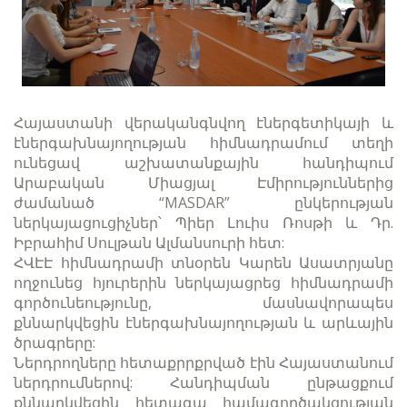
Հայաստանի վերականգնվող էներգետիկայի և
էներգախնայողության հիմնադրամում տեղի
ունեցավ աշխատանքային հանդիպում
Արաբական Միացյալ Էմիրություններից
ժամանած “MASDAR” ընկերության
ներկայացուցիչներ՝ Պիեր Լուիս Ռոսթի և Դր.
Իբրահիմ Սուլթան Ալմանսուրի հետ:
ՀՎԷԷ հիմնադրամի տնօրեն Կարեն Ասատրյանը
ողջունեց հյուրերին ներկայացրեց հիմնադրամի
գործունեությունը, մասնավորապես
քննարկվեցին էներգա
խնայողության և արևային
ծրագրերը:
Ներդրողները հետաքրրքրված էին Հայաստանում
ներդրումներով: Հանդիպման ընթացքում
քննարկվեցին հետագա համագործակցության