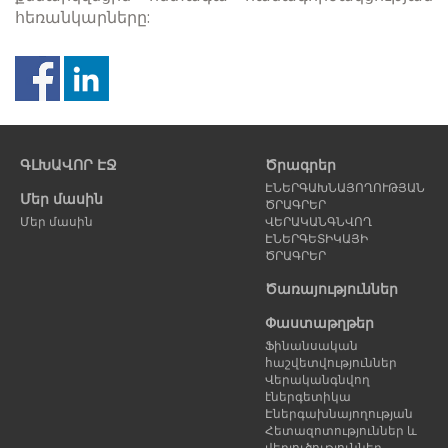
հեռանկարները:
Նախորդ
Հ
էջ
է
ԳԼԽԱՎՈՐ ԷՋ
Ծրագրեր
ԷՆԵՐԳԱԽՆԱՅՈՂՈՒԹՅԱՆ
Մեր մասին
ԾՐԱԳՐԵՐ
Մեր մասին
ՎԵՐԱԿԱՆԳՆՎՈՂ
ԷՆԵՐԳԵՏԻԿԱՅԻ
ԾՐԱԳՐԵՐ
Ծառայություններ
Փաստաթղթեր
Ֆինանսական
հաշվետվություններ
Վերականգնվող
էներգետիկա
Էներգախնայողության
Հետազոտություններ և
վերլուծություններ