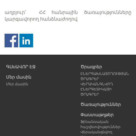
աղբյուր՝ ՀՀ հանրային ծառայությունները
կարգավորող հանձնաժողով
Նախորդ
Հ
էջ
է
ԳԼԽԱՎՈՐ ԷՋ
Ծրագրեր
ԷՆԵՐԳԱԽՆԱՅՈՂՈՒԹՅԱՆ
Մեր մասին
ԾՐԱԳՐԵՐ
Մեր մասին
ՎԵՐԱԿԱՆԳՆՎՈՂ
ԷՆԵՐԳԵՏԻԿԱՅԻ
ԾՐԱԳՐԵՐ
Ծառայություններ
Փաստաթղթեր
Ֆինանսական
հաշվետվություններ
Վերականգնվող