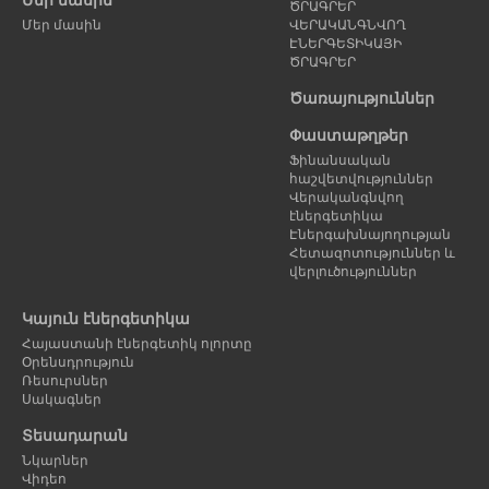
ԾՐԱԳՐԵՐ
Մեր մասին
ՎԵՐԱԿԱՆԳՆՎՈՂ
ԷՆԵՐԳԵՏԻԿԱՅԻ
ԾՐԱԳՐԵՐ
Ծառայություններ
Փաստաթղթեր
Ֆինանսական
հաշվետվություններ
Վերականգնվող
էներգետիկա
Էներգախնայողության
Հետազոտություններ և
վերլուծություններ
Կայուն էներգետիկա
Հայաստանի էներգետիկ ոլորտը
Օրենսդրություն
Ռեսուրսներ
Սակագներ
Տեսադարան
Նկարներ
Վիդեո