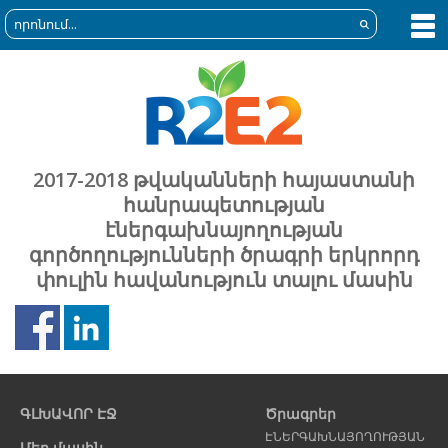
2017-2018 թվականների հայաստանի
հանրապետության
էներգախնայողության
գործողությունների ծրագրի երկրորդ
փուլին հավանություն տալու մասին
Նախորդ
Հ
էջ
է
ԳԼԽԱՎՈՐ ԷՋ
Ծրագրեր
ԷՆԵՐԳԱԽՆԱՅՈՂՈՒԹՅԱՆ
Մեր մասին