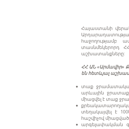
Հայաստանի վերակ
Արդարադատութ
հաջողությամբ ա
տասնմեկերորդ Հ
աշխատանքները:
ՀՀ ԱՆ «Արմավիր» 
են հետևյալ աշխա
տաք ջրամատակար
արևային ջրատաքա
միացվել է տաք ջ
քրեակատարողակ
տեղակայվել է 10
հաշվիչով միացված 
արգելափակման գ