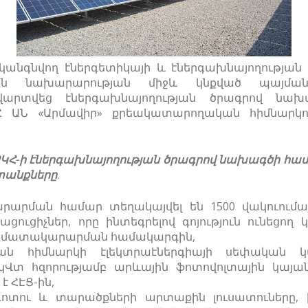
անգնվող էներգետիկայի և էներգախնայողության
յան նախարարության միջև կնքված պայման
վարտվեց էներգախնայողության ծրագրով նախ
Հ ԱՆ «Արմավիր» քրեակատարողական հիմնարկ
ՔԿՀ-ի էներգախնայողության ծրագրով նախագծի հա
տանքները
.
արման համար տեղակայվել են 1500 վակուումայ
ցուցիչներ, որը ինտեգրելով գոյություն ունեցող
րամատակարարման համակարգին,
ան հիմնարկի էլեկտրաէներգիայի սեփական կ
0կՎտ հզորությամբ արևային ֆոտովոլտային կայան
է ՀԷՑ-ին,
ոտու և տարածքների արտաքին լուսատուները, ի