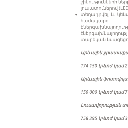
շինությունների նե
լուսատուներով (LED
տեղադրվել և կեն
համակարգ:
Էներգախնայող
էներգախնայողու
տարեկան նվազեցու
Արևային ջրատաքաց
174 150 կՎտժ կամ 
Արևային ֆոտովոլտ
150 000 կՎտժ կամ 
Լուսավորության տ
758 295 կՎտժ կամ 