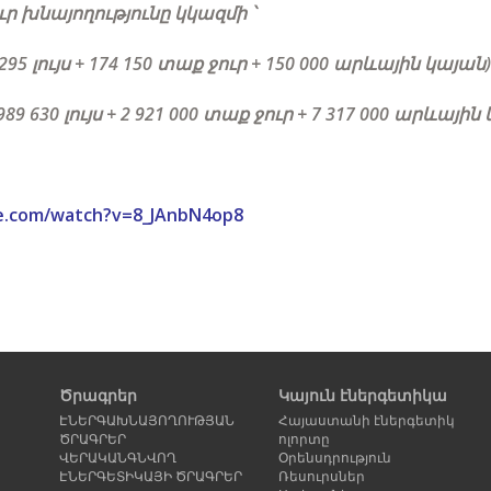
 խնայողությունը կկազմի ՝
 295 լույս + 174 150 տաք ջուր + 150 000 արևային կայան)
989 630 լույս + 2 921 000 տաք ջուր + 7 317 000 արևային
e.com/watch?v=8_JAnbN4op8
Ծրագրեր
Կայուն էներգետիկա
ԷՆԵՐԳԱԽՆԱՅՈՂՈՒԹՅԱՆ
Հայաստանի էներգետիկ
ԾՐԱԳՐԵՐ
ոլորտը
ՎԵՐԱԿԱՆԳՆՎՈՂ
Օրենսդրություն
ԷՆԵՐԳԵՏԻԿԱՅԻ ԾՐԱԳՐԵՐ
Ռեսուրսներ