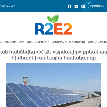
fo@r2e2.am
ԱՅՈՒԹՅՈՒՆՆԵՐ
ՓԱՍՏԱԹՂԹԵՐ
ԿԱՅՈՒՆ ԷՆԵՐԳԵՏԻԿԱ
ՏԵՍԱԴԱՐԱՆ
ան հանձնվեց ՀՀ ԱՆ «Արմավիր» քրեակ
հիմնարկի արևային համակարգը