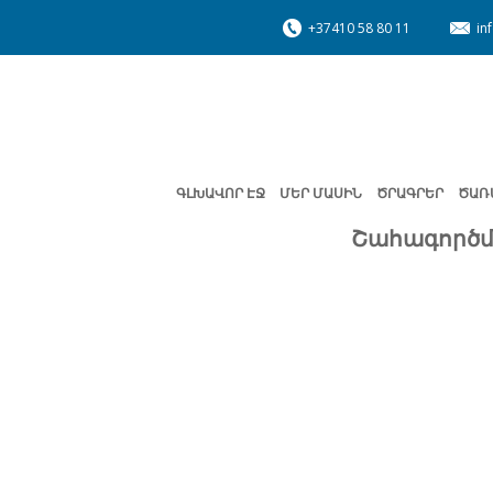
+37410 58 80 11
in
ԳԼԽԱՎՈՐ ԷՋ
ՄԵՐ ՄԱՍԻՆ
ԾՐԱԳՐԵՐ
ԾԱՌ
Շահագործմ