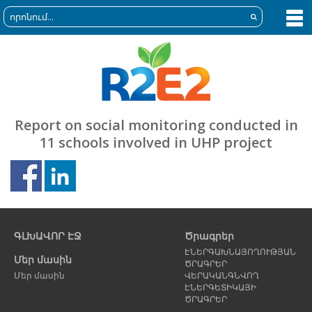
Report on social monitoring conducted in
11 schools involved in UHP project
Նախորդ
Հ
էջ
է
ԳԼԽԱՎՈՐ ԷՋ
Ծրագրեր
ԷՆԵՐԳԱԽՆԱՅՈՂՈՒԹՅԱՆ
Մեր մասին
ԾՐԱԳՐԵՐ
Մեր մասին
ՎԵՐԱԿԱՆԳՆՎՈՂ
ԷՆԵՐԳԵՏԻԿԱՅԻ
ԾՐԱԳՐԵՐ