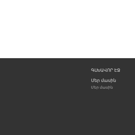
ԳԼԽԱՎՈՐ ԷՋ
Մեր մասին
Մեր մասին