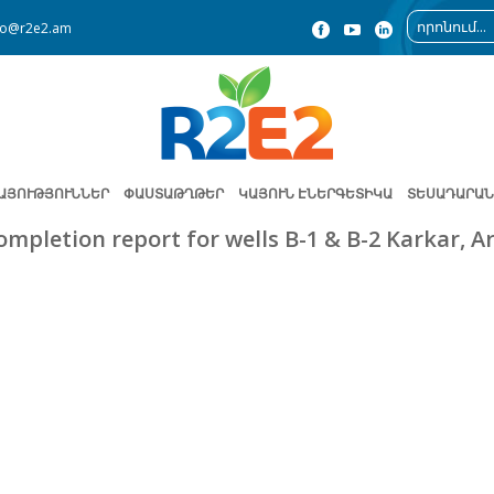
fo@r2e2.am
ԱՅՈՒԹՅՈՒՆՆԵՐ
ՓԱՍՏԱԹՂԹԵՐ
ԿԱՅՈՒՆ ԷՆԵՐԳԵՏԻԿԱ
ՏԵՍԱԴԱՐԱՆ
ompletion report for wells B-1 & B-2 Karkar, 