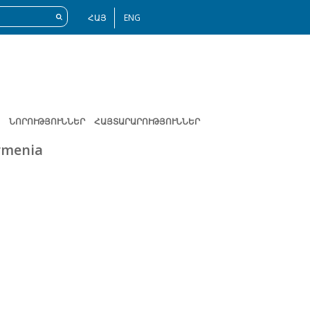
ՀԱՅ
ENG
ՆՈՐՈՒԹՅՈՒՆՆԵՐ
ՀԱՅՏԱՐԱՐՈՒԹՅՈՒՆՆԵՐ
Armenia
Հաջորդ
էջ