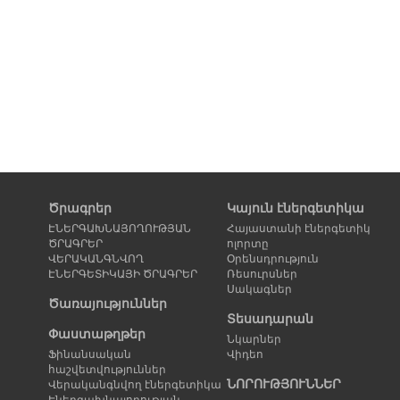
Ծրագրեր
Կայուն էներգետիկա
ԷՆԵՐԳԱԽՆԱՅՈՂՈՒԹՅԱՆ
Հայաստանի էներգետիկ
ԾՐԱԳՐԵՐ
ոլորտը
ՎԵՐԱԿԱՆԳՆՎՈՂ
Օրենսդրություն
ԷՆԵՐԳԵՏԻԿԱՅԻ ԾՐԱԳՐԵՐ
Ռեսուրսներ
Սակագներ
Ծառայություններ
Տեսադարան
Փաստաթղթեր
Նկարներ
Ֆինանսական
Վիդեո
հաշվետվություններ
ՆՈՐՈՒԹՅՈՒՆՆԵՐ
Վերականգնվող էներգետիկա
Էներգախնայողության