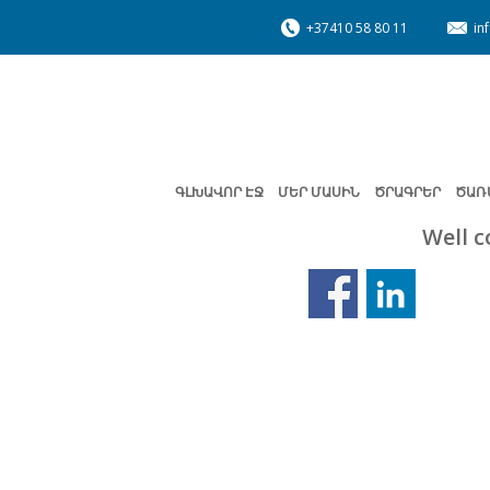
+37410 58 80 11
in
ԳԼԽԱՎՈՐ ԷՋ
ՄԵՐ ՄԱՍԻՆ
ԾՐԱԳՐԵՐ
ԾԱՌ
Well c
Նախորդ
էջ