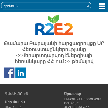
Թամարա Բաբայանի հարցազրույցը ԱՐ
Հեռուստաընկերությանը
<<Վերարտդարվող էներգիայի
հեռանկարը ՀՀ-ում >> թեմայով
Նախորդ
Հ
էջ
է
ԳԼԽԱՎՈՐ ԷՋ
Ծրագրեր
ԷՆԵՐԳԱԽՆԱՅՈՂՈՒԹՅԱՆ
Մեր մասին
ԾՐԱԳՐԵՐ
Մեր մասին
ՎԵՐԱԿԱՆԳՆՎՈՂ