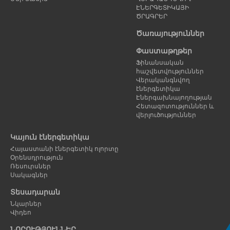
ԷՆԵՐԳԵՏԻԿԱՅԻ
ԾՐԱԳՐԵՐ
Ծառայություններ
Փաստաթղթեր
Ֆինանսական
հաշվետվություններ
Վերականգնվող
էներգետիկա
Էներգախնայողության
Հետազոտություններ և
վերլուծություններ
Կայուն էներգետիկա
Հայաստանի էներգետիկ ոլորտը
Օրենսդրություն
Ռեսուրսներ
Սակագներ
Տեսադարան
Նկարներ
Վիդեո
ՆՈՐՈՒԹՅՈՒՆՆԵՐ