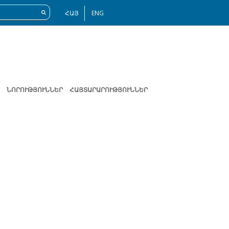
ՀԱՅ
ENG
ՆՈՐՈՒԹՅՈՒՆՆԵՐ
ՀԱՅՏԱՐԱՐՈՒԹՅՈՒՆՆԵՐ
Հաջորդ
էջ