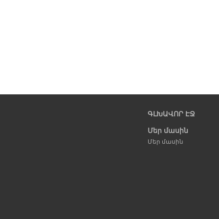
ԳԼԽԱՎՈՐ ԷՋ
Մեր մասին
Մեր մասին