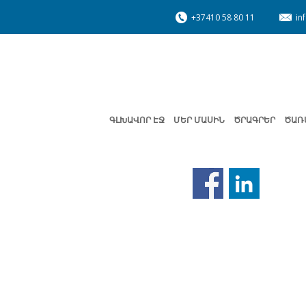
+37410 58 80 11
in
ԳԼԽԱՎՈՐ ԷՋ
ՄԵՐ ՄԱՍԻՆ
ԾՐԱԳՐԵՐ
ԾԱՌ
Նախորդ
էջ