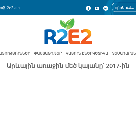
fo@r2e2.am
ԱՅՈՒԹՅՈՒՆՆԵՐ
ՓԱՍՏԱԹՂԹԵՐ
ԿԱՅՈՒՆ ԷՆԵՐԳԵՏԻԿԱ
ՏԵՍԱԴԱՐԱՆ
Արևային առաջին մեծ կայանը՝ 2017-ին