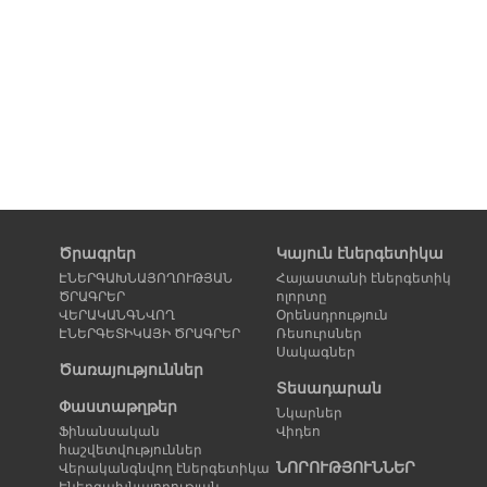
Ծրագրեր
Կայուն էներգետիկա
ԷՆԵՐԳԱԽՆԱՅՈՂՈՒԹՅԱՆ
Հայաստանի էներգետիկ
ԾՐԱԳՐԵՐ
ոլորտը
ՎԵՐԱԿԱՆԳՆՎՈՂ
Օրենսդրություն
ԷՆԵՐԳԵՏԻԿԱՅԻ ԾՐԱԳՐԵՐ
Ռեսուրսներ
Սակագներ
Ծառայություններ
Տեսադարան
Փաստաթղթեր
Նկարներ
Ֆինանսական
Վիդեո
հաշվետվություններ
ՆՈՐՈՒԹՅՈՒՆՆԵՐ
Վերականգնվող էներգետիկա
Էներգախնայողության