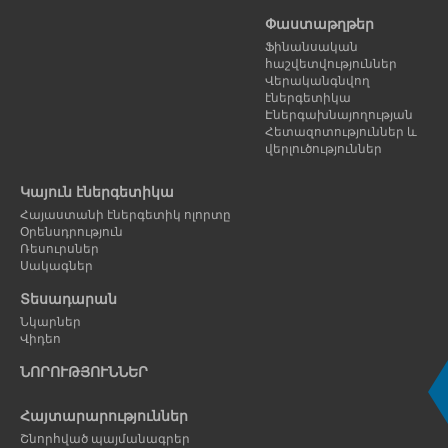
Փաստաթղթեր
Ֆինանսական
հաշվետվություններ
Վերականգնվող
էներգետիկա
Էներգախնայողության
Հետազոտություններ և
վերլուծություններ
Կայուն էներգետիկա
Հայաստանի էներգետիկ ոլորտը
Օրենսդրություն
Ռեսուրսներ
Սակագներ
Տեսադարան
Նկարներ
Վիդեո
ՆՈՐՈՒԹՅՈՒՆՆԵՐ
Հայտարարություններ
Շնորհված պայմանագրեր