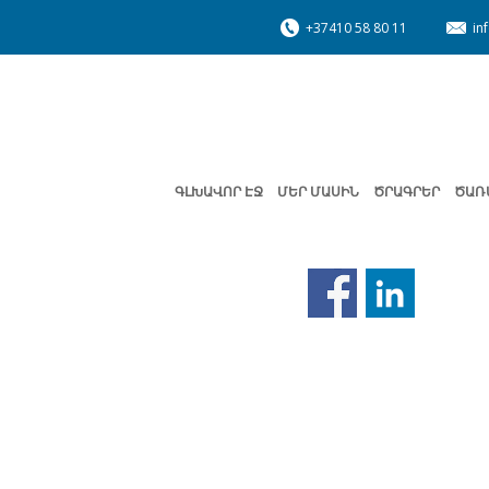
+37410 58 80 11
in
ԳԼԽԱՎՈՐ ԷՋ
ՄԵՐ ՄԱՍԻՆ
ԾՐԱԳՐԵՐ
ԾԱՌ
Նախորդ
էջ