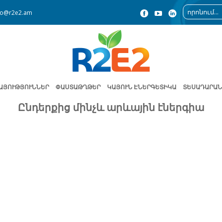
fo@r2e2.am
ԱՅՈՒԹՅՈՒՆՆԵՐ
ՓԱՍՏԱԹՂԹԵՐ
ԿԱՅՈՒՆ ԷՆԵՐԳԵՏԻԿԱ
ՏԵՍԱԴԱՐԱՆ
Ընդերքից մինչև արևային էներգիա