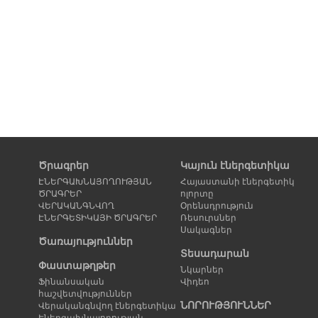
Ծրագրեր
Կայուն էներգետիկա
ԷՆԵՐԳԱԽՆԱՅՈՂՈՒԹՅԱՆ
Հայաստանի էներգետիկ
ԾՐԱԳՐԵՐ
ոլորտը
ՎԵՐԱԿԱՆԳՆՎՈՂ
Օրենսդրություն
ԷՆԵՐԳԵՏԻԿԱՅԻ ԾՐԱԳՐԵՐ
Ռեսուրսներ
Սակագներ
Ծառայություններ
Տեսադարան
Փաստաթղթեր
Նկարներ
Ֆինանսական
Վիդեո
հաշվետվություններ
ՆՈՐՈՒԹՅՈՒՆՆԵՐ
Վերականգնվող էներգետիկա
Էներգախնայողության