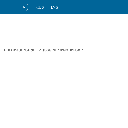
ՀԱՅ
ENG
ՆՈՐՈՒԹՅՈՒՆՆԵՐ
ՀԱՅՏԱՐԱՐՈՒԹՅՈՒՆՆԵՐ
Հաջորդ
էջ