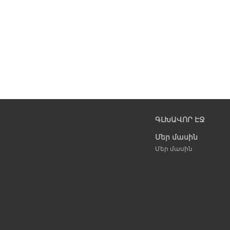
ԳԼԽԱՎՈՐ ԷՋ
Մեր մասին
Մեր մասին