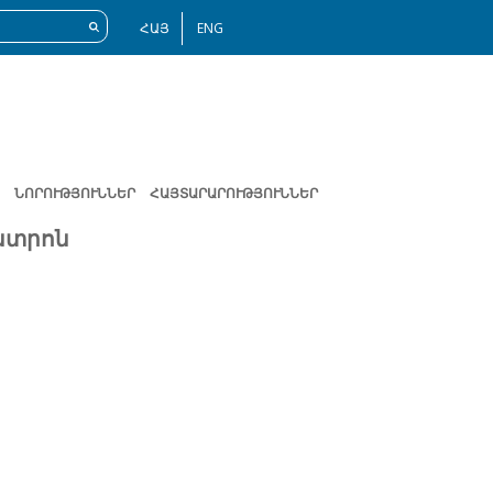
ՀԱՅ
ENG
ՆՈՐՈՒԹՅՈՒՆՆԵՐ
ՀԱՅՏԱՐԱՐՈՒԹՅՈՒՆՆԵՐ
նտրոն