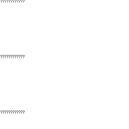
?????????????
?????????????
?????????????