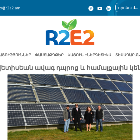
fo@r2e2.am
ԱՅՈՒԹՅՈՒՆՆԵՐ
ՓԱՍՏԱԹՂԹԵՐ
ԿԱՅՈՒՆ ԷՆԵՐԳԵՏԻԿԱ
ՏԵՍԱԴԱՐԱՆ
Ավետիսեան ավագ դպրոց և համայքային կե