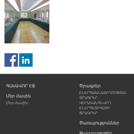
Նախորդ
Հ
էջ
է
ԳԼԽԱՎՈՐ ԷՋ
Ծրագրեր
ԷՆԵՐԳԱԽՆԱՅՈՂՈՒԹՅԱՆ
Մեր մասին
ԾՐԱԳՐԵՐ
Մեր մասին
ՎԵՐԱԿԱՆԳՆՎՈՂ
ԷՆԵՐԳԵՏԻԿԱՅԻ
ԾՐԱԳՐԵՐ
Ծառայություններ
Փաստաթղթեր