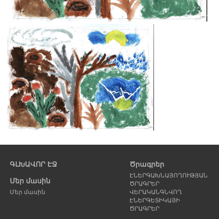
Նախորդ
էջ
ԳԼԽԱՎՈՐ ԷՋ
Ծրագրեր
ԷՆԵՐԳԱԽՆԱՅՈՂՈՒԹՅԱՆ
Մեր մասին
ԾՐԱԳՐԵՐ
Մեր մասին
ՎԵՐԱԿԱՆԳՆՎՈՂ
ԷՆԵՐԳԵՏԻԿԱՅԻ
ԾՐԱԳՐԵՐ