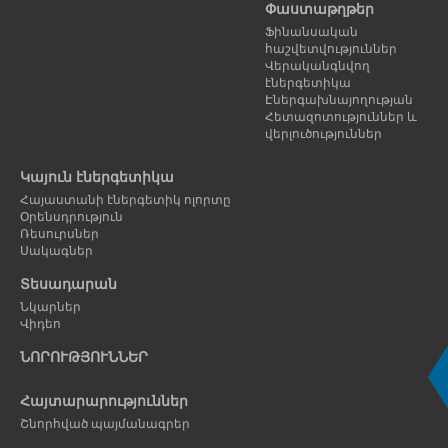
Փաստաթղթեր
Ֆինանսական
հաշվետվություններ
Վերականգնվող
էներգետիկա
Էներգախնայողության
Հետազոտություններ և
վերլուծություններ
Կայուն էներգետիկա
Հայաստանի էներգետիկ ոլորտը
Օրենսդրություն
Ռեսուրսներ
Սակագներ
Տեսադարան
Նկարներ
Վիդեո
ՆՈՐՈՒԹՅՈՒՆՆԵՐ
Հայտարարություններ
Շնորհված պայմանագրեր