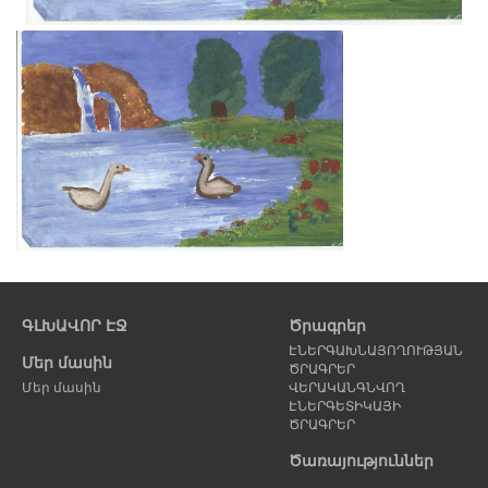
Նախորդ
էջ
ԳԼԽԱՎՈՐ ԷՋ
Ծրագրեր
ԷՆԵՐԳԱԽՆԱՅՈՂՈՒԹՅԱՆ
Մեր մասին
ԾՐԱԳՐԵՐ
Մեր մասին
ՎԵՐԱԿԱՆԳՆՎՈՂ
ԷՆԵՐԳԵՏԻԿԱՅԻ
ԾՐԱԳՐԵՐ
Ծառայություններ