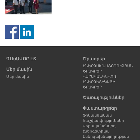
Նախորդ
Հ
էջ
է
ԳԼԽԱՎՈՐ ԷՋ
Ծրագրեր
ԷՆԵՐԳԱԽՆԱՅՈՂՈՒԹՅԱՆ
Մեր մասին
ԾՐԱԳՐԵՐ
Մեր մասին
ՎԵՐԱԿԱՆԳՆՎՈՂ
ԷՆԵՐԳԵՏԻԿԱՅԻ
ԾՐԱԳՐԵՐ
Ծառայություններ
Փաստաթղթեր
Ֆինանսական
հաշվետվություններ
Վերականգնվող
էներգետիկա
Էներգախնայողության