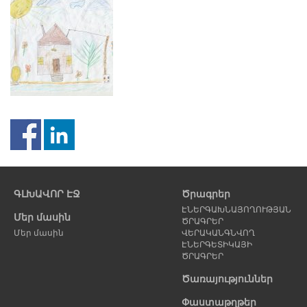
Նախորդ
Հ
էջ
է
ԳԼԽԱՎՈՐ ԷՋ
Ծրագրեր
ԷՆԵՐԳԱԽՆԱՅՈՂՈՒԹՅԱՆ
Մեր մասին
ԾՐԱԳՐԵՐ
Մեր մասին
ՎԵՐԱԿԱՆԳՆՎՈՂ
ԷՆԵՐԳԵՏԻԿԱՅԻ
ԾՐԱԳՐԵՐ
Ծառայություններ
Փաստաթղթեր