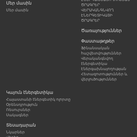
Մեր մասին
ԾՐԱԳՐԵՐ
Մեր մասին
ՎԵՐԱԿԱՆԳՆՎՈՂ
ԷՆԵՐԳԵՏԻԿԱՅԻ
ԾՐԱԳՐԵՐ
Ծառայություններ
Փաստաթղթեր
Ֆինանսական
հաշվետվություններ
Վերականգնվող
էներգետիկա
Էներգախնայողության
Հետազոտություններ և
վերլուծություններ
Կայուն էներգետիկա
Հայաստանի էներգետիկ ոլորտը
Օրենսդրություն
Ռեսուրսներ
Սակագներ
Տեսադարան
Նկարներ